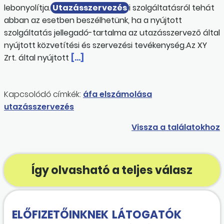
lebonyolítja.
Utazásszervezés
i szolgáltatásról tehát
abban az esetben beszélhetünk, ha a nyújtott
szolgáltatás jellegadó-tartalma az utazásszervező által
nyújtott közvetítési és szervezési tevékenység.Az XY
Zrt. által nyújtott
[…]
Kapcsolódó címkék:
áfa elszámolása
utazásszervezés
Vissza a találatokhoz
Így olvasható a teljes válasz
ELŐFIZETŐINKNEK
LÁTOGATÓK