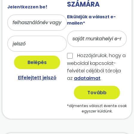
SZÁMÁRA
Jelentkezzen be!
Elküldjük a választ e-
mailen*
Hozzájárulok, hogy a
weboldal kapcso­lat­
felvétel céljából tárolja
Elfelejtett jelszó
az
adataimat
.
*díjmentes választ évente csak
egyszer küldünk.