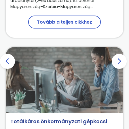
áfaalanytól (2-es adószámú). Az útvonal
Magyarország–Szerbia–Magyarország...
Tovább a teljes cikkhez
Totálkáros önkormányzati gépkocsi