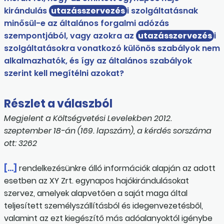
kirándulás
utazásszervezés
i szolgáltatásnak
minő­sül-e az általános forgalmi adózás
szempontjából, vagy azokra az
utazásszervezés
i
szolgáltatásokra vonatkozó különös szabályok nem
alkalmazhatók, és így az általános szabályok
szerint kell megítélni azokat?
Részlet a válaszból
Megjelent a Költségvetési Levelekben 2012.
szeptember 18-án (169. lapszám), a kérdés sorszáma
ott: 3262
[…]
rendelkezésünkre álló információk alapján az adott
esetben az XY Zrt. egynapos hajókirándulásokat
szervez, amelyek alapvetően a saját maga által
teljesített személyszállításból és idegenvezetésből,
valamint az ezt kiegészítő más adóalanyoktól igénybe