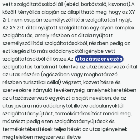
vett szolgáltatásokból áll (ebéd, borkóstoló, kisvonat).A
közölt tényállás alapján az állapítható meg, hogy az XY
Zrt. nem csupán személyszállítási szolgáltatást nyújt.
Az XY Zrt. által nyújtott szolgáltatás egy olyan komplex
szolgáltatás, amely részben az általa nyújtott
személyszállítási szolgáltatásokból, részben pedig az
ezt kiegészítő más adóalanyoktól igénybe vett
szolgáltatásokból áll össze.Az
utazásszervezés
i
szolgáltatás tartalmát tekintve az utazásszervező által
az utas részére (egészében vagy meghatározó
részben turisztikai céllal) végzett, közvetítésre és
szervezésre irányuló tevékenység, amelynek keretében
az utazásszervező egyrészt a saját nevében, de az
utas javára más adóalanytól, illetve adóalanyoktól
szolgáltatásnyújtást, termékértékesítést rendel meg,
másrészt pedig ezen szolgáltatásnyújtások és
termékértékesítések teljesítését az utas igényeinek
megfelelően megszervezi, illetve