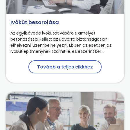
Ivókút besorolása
Az egyik óvoda ivókutat vásárolt, amelyet
betonozással kellett az udvarra biztonságosan
elhelyezni, üzembe helyezni. Ebben az esetben az
ivókút építménynek számít-e, és eszerint kell...
Tovább a teljes cikkhez