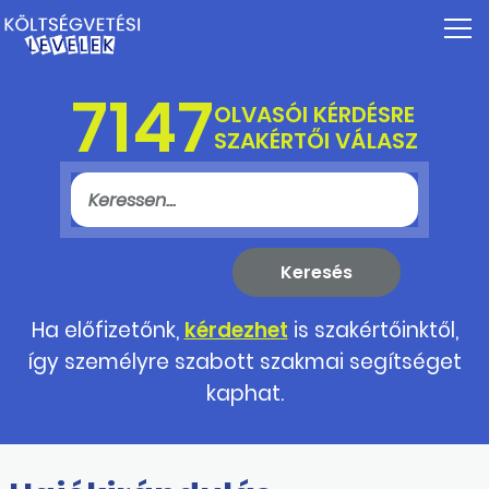
7147
OLVASÓI KÉRDÉSRE
SZAKÉRTŐI VÁLASZ
Ha előfizetőnk,
kérdezhet
is szakértőinktől,
így személyre szabott szakmai segítséget
kaphat.