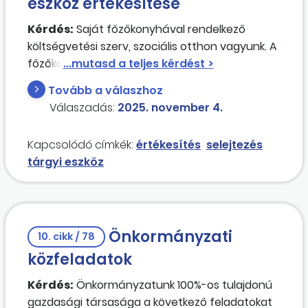
eszköz értékesítése
Kérdés:
Saját főzőkonyhával rendelkező
költségvetési szerv, szociális otthon vagyunk. A
főzőkonyhán használt ipari sütő leselejtezésre
került, azonban alkatrészként még
Tovább a válaszhoz
hasznosítható, és ezért megvásárolnák tőlünk.
Válaszadás:
2025. november 4.
Milyen szabályok szerint tudjuk ezt a tárgyi
eszközt így értékesíteni?
Kapcsolódó címkék:
értékesítés
selejtezés
tárgyi eszköz
Önkormányzati
10. cikk / 78
közfeladatok
Kérdés:
Önkormányzatunk 100%-os tulajdonú
gazdasági társasága a következő feladatokat