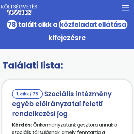
78
talált cikk a
közfeladat ellátása
kifejezésre
Találati lista:
Szociális intézmény
1. cikk / 78
egyéb előirányzatai feletti
rendelkezési jog
Kérdés:
Önkormányzatunk gesztora annak a
szociális társulásnak, amely fenntartja a