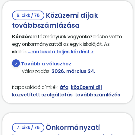
Közüzemi díjak
6. cikk / 78
továbbszámlázása
Kérdés:
Intézményünk vagyonkezelésbe vette
egy önkormányzattól az egyik iskoláját. Az
iskolával egy helyrajzi számon működik a
gyermekétkeztetést biztosító konyha is, mely
Tovább a válaszhoz
nem került a tankerület vagyonkezelésébe. Fő-
Válaszadás:
2026. március 24.
és almérő órával felszerelt az ingatlan. Az
ingatlanon napelem kiépítése történt. A
Kapcsolódó címkék:
áfa
közüzemi díj
mérőórák által mért villamos energiát
közvetített szolgáltatás
továbbszámlázás
korrigálják a napelemek által termelt
energiafelhasználással, mely szintén
mérőórával felszerelt, a többi közüzemi díj a
mért fogyasztás alapján kerül számlázásra.
Önkormányzati
A tankerület az ingatlan használatáért bérleti
7. cikk / 78
díjat nem fizet. Az önkormányzat abban az