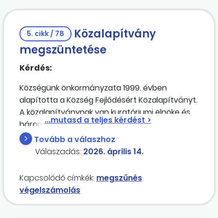
Közalapítvány
5. cikk / 78
megszüntetése
Kérdés:
Községünk önkormányzata 1999. évben
alapította a Község Fejlődésért Közalapítványt.
A közalapítványnak van kuratóriumi elnöke és
három kuratóriumi tagja. A közalapítványnak
nagy értékű tárgyi eszköz nincs a
Tovább a válaszhoz
nyilvántartásában. A közalapítványnak nincs
Válaszadás:
2026. április 14.
tartozása, és az önkormányzat szeretné
megszüntetni. A közalapítványt meg lehet-e
Kapcsolódó címkék:
megszűnés
szüntetni, ha az alapító vagy a kuratórium
végelszámolás
elnöke kezdeményezi azt? Ha igen, melyek a
megszüntetéssel kapcsolatos feladatok?