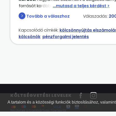
forrását korábban adott kölcsönök törlesztőrészl
Tovább a válaszhoz
Válaszadás:
200
Kapcsolódó címkék:
kölcsönnyújtás elszámolá
kölcsönök
pénzforgalmi jelentés
KÖLTSÉGVETÉSI LEVELEK
A tartalom és a közösségi funkciók biztosításához, valami
Részletek a bankkártyás fizetésről
Kérdések és válaszok a bankkártyás fizetésről