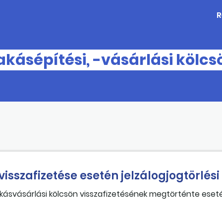
R
akásépítési, -vásárlási kölc
isszafizetése esetén jelzálogjogtörlés
lakásvásárlási kölcsön visszafizetésének megtörténte eset
atkozat jóváhagyására?