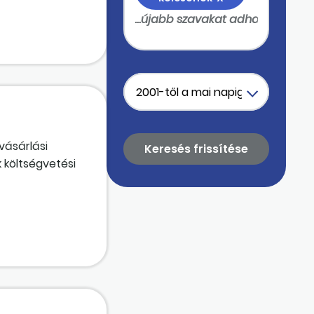
vásárlási
k költségvetési
ére újabb
aját bevételnek
evételei