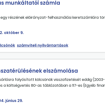
ás munkáltatói számla
egy részének előirányzat-felhasználási keretszámlára tö
n?
2. október 9.
ölcsönök
számviteli nyilvántartások
isszatérülésének elszámolása
árlásra folyósított kölcsönök visszafizetését eddig (2003
s a költségvetés 80-as táblázatában a 117-es (Egyéb fina
etésben és beszámolóban a 109. (Osztalék, Koncessziós díj
ni a Háztartásoknak nyújtott egyéb felhalmozási célú tám
4. június 29.