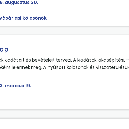
6. augusztus 30.
-vásárlási kölcsönök
lap
iadásait és bevételeit tervezi. A kiadások lakásépítési, -
eként jelennek meg. A nyújtott kölcsönök és visszatérülésü
nnyiben az önkormányzat úgy dönt, hogy a lakásalap terh
sekből megvalósíthatók-e önként vállalt feladatok, tehát s
3. március 19.
-e szüntetni a lakásalapszámlát, vagy a lakásalapszámla b