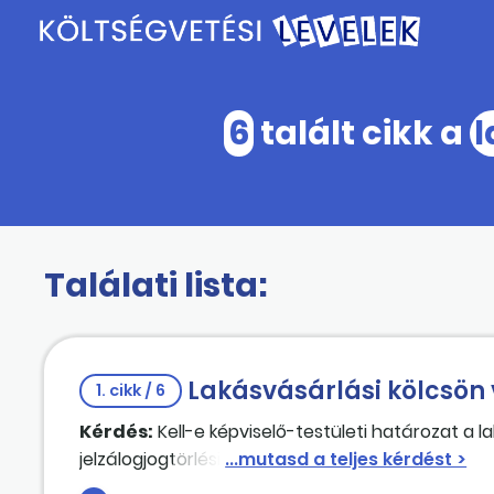
6
talált cikk a
l
Találati lista:
Lakásvásárlási kölcsön v
1. cikk / 6
Kérdés:
Kell-e képviselő-testületi határozat a 
jelzálogjogtörlési engedélyre vonatkozó jognyil