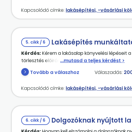
Kapcsolódó címke:
lakásépítési, -vásárlási kö
Lakásépítés munkáltató
5. cikk / 6
Kérdés:
Kérem a lakásalap könyvelési lépéseit a 
törlesztés előirányzata, kamat, OTP-költség, ha 
Tovább a válaszhoz
Válaszadás:
200
Kapcsolódó címke:
lakásépítési, -vásárlási kö
Dolgozóknak nyújtott la
6. cikk / 6
Kérdés:
Hogyan kell elszámolni a dolgozóknak ny