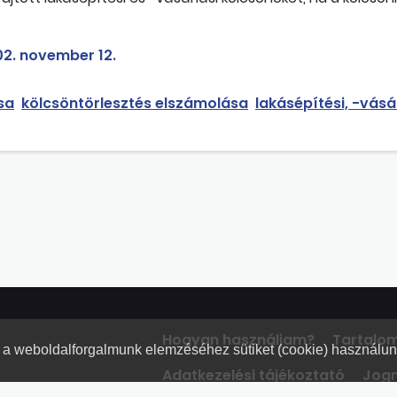
etei jelentették?
2. november 12.
sa
kölcsöntörlesztés elszámolása
lakásépítési, -vásá
Hogyan használjam?
Tartalo
nt a weboldalforgalmunk elemzéséhez sütiket (cookie) használu
Adatkezelési tájékoztató
Jogn