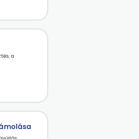
tés, a
számolása
nnyújtás