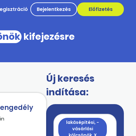
egisztráció
Bejelentkezés
Előfizetés
sönök
kifejezésre
Új keresés
indítása:
i engedély
én
lakásépítési, -
vásárlási
kölcsönök
X