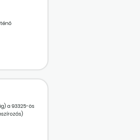
rténő
-ig) a 93325-ös
nszírozás)
ak) sorban
ogatási