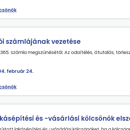
lcsönök
i számlájának vezetése
365. számla megszűnésétől. Az odaítélés, átutalás, törlesz
az intézmény nem vállalta át.
4. február 24.
lcsönök
kásépítési és -vásárlási kölcsönök el
újtott lakásépítési és -vásárlási kölcsönöket, ha a kölcsö