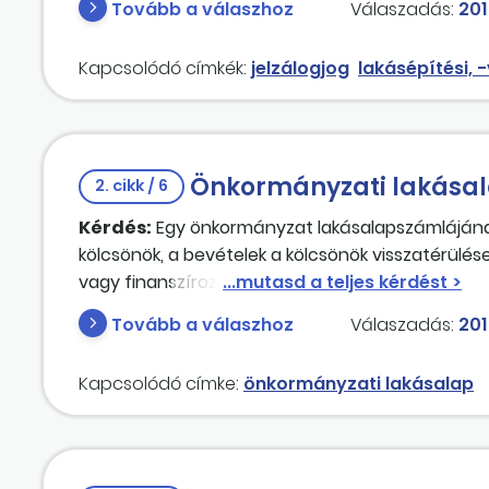
Tovább a válaszhoz
Válaszadás:
201
Kapcsolódó címkék:
jelzálogjog
lakásépítési, 
Önkormányzati lakása
2. cikk / 6
Kérdés:
Egy önkormányzat lakásalapszámlájának k
kölcsönök, a bevételek a kölcsönök visszatérülés
vagy finanszírozási bevételek és kiadások? Ame
kifizetéseket nem biztosít, a beérkező törleszté
Tovább a válaszhoz
Válaszadás:
201
tekinthetők-e a visszatérülések? Ehhez meg kell
átutalhatók-e a fizetési számlára?
Kapcsolódó címke:
önkormányzati lakásalap