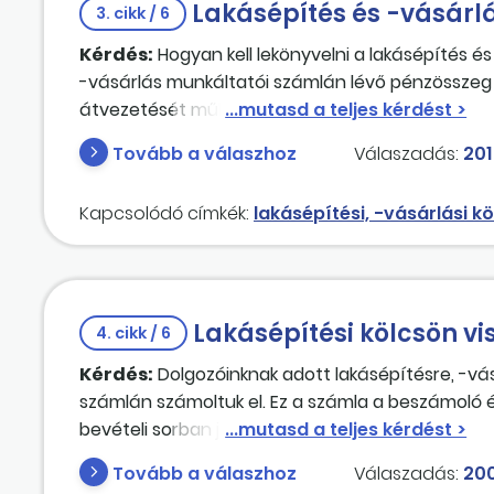
Lakásépítés és -vásárl
3. cikk / 6
Kérdés:
Hogyan kell lekönyvelni a lakásépítés és
-vásárlás munkáltatói számlán lévő pénzösszeg 
átvezetését működési feladatok ellátása eseté
Tovább a válaszhoz
Válaszadás:
201
Kapcsolódó címkék:
lakásépítési, -vásárlási k
Lakásépítési kölcsön v
4. cikk / 6
Kérdés:
Dolgozóinknak adott lakásépítésre, -vás
számlán számoltuk el. Ez a számla a beszámoló é
bevételi sorban jelent meg. A 2004. évi Költségv
szerepel. Ezért minden hónapban át kell-e vezet
Tovább a válaszhoz
Válaszadás:
200
kölcsönök visszatérülése 194543-as számlára?