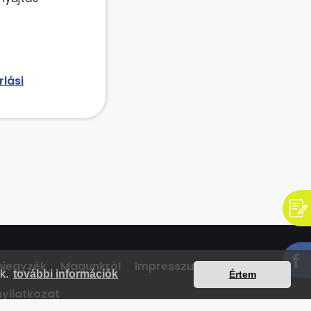
rlási
mjegyzék
Magunkról
Impresszum
Kapcsolat
nk.
további információk
Értem
yilatkozat