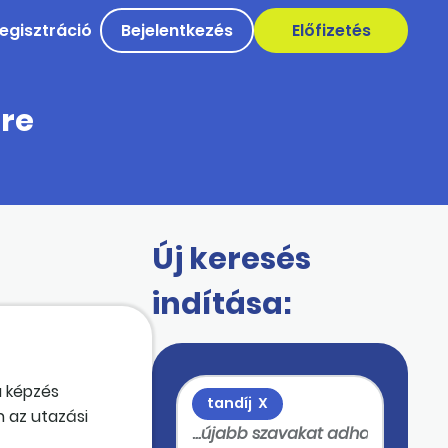
egisztráció
Bejelentkezés
Előfizetés
sre
Új keresés
indítása:
ű képzés
tandíj
X
 az utazási
ni. A