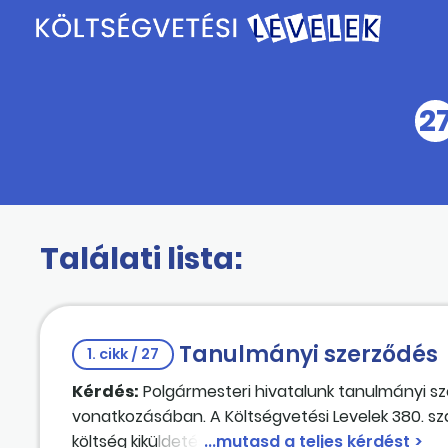
2
Találati lista:
Tanulmányi szerződés
1. cikk / 27
Kérdés:
Polgármesteri hivatalunk tanulmányi szer
vonatkozásában. A Költségvetési Levelek 380. s
költség kiküldetési rendelvény alapján nem számo