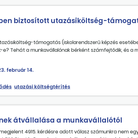
en biztosított utazásiköltség-támoga
azásiköltség-támogatás (iskolarendszerű képzés esetében
ik-e? Tehát a munkavállalónak bérként számfejtődik, és a 
3. február 14.
ződés
utazási költségtérítés
nek átvállalása a munkavállalótól
 megjelent 4915. kérdésre adott válasz számunkra nem eg