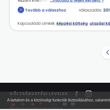
viszont intézményünk vállalta a képzőhelyre tört
Mely jogcímen számolható el jogszerűen az uta
Tovább a válaszhoz
Válaszadás:
201
Kapcsolódó címkék:
képzési költség
utazási kö
KÖLTSÉGVETÉSI LEVELEK
A tartalom és a közösségi funkciók biztosításához, valami
Részletek a bankkártyás fizetésről