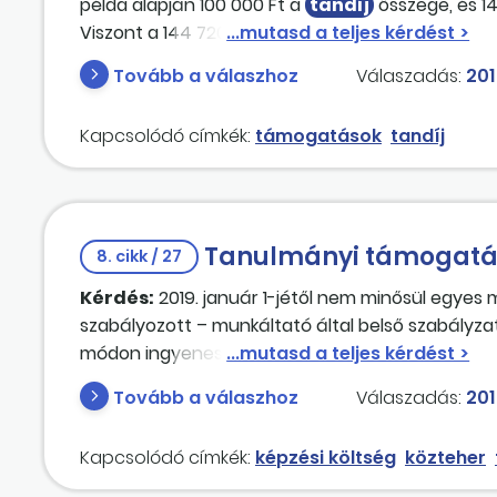
példa alapján 100 000 Ft a
tandíj
összege, és 14
Viszont a 144 720 Ft nettó összege 96 239 Ft.
Tovább a válaszhoz
Válaszadás:
201
Kapcsolódó címkék:
támogatások
tandíj
Tanulmányi támogatá
8. cikk / 27
Kérdés:
2019. január 1-jétől nem minősül egyes 
szabályozott – munkáltató által belső szabályza
módon ingyenesen vagy kedvezményesen átadott 
Intézményünk tanulmányi szerződést kötött több 
Tovább a válaszhoz
Válaszadás:
201
megtéríti a munkavállaló helyett. Az oktatási inté
intézménynek a
tandíj
at, illetve a 2018. adó
Kapcsolódó címkék:
képzési költség
közteher
egészségügyi hozzájárulást és a személyi jövede
kell ezt kezelni annak érdekében, hogy a teljes
ta