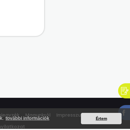
t napot jelent.
mjegyzék
Magunkról
Impresszum
Kapcsolat
nk.
további információk
Értem
yilatkozat