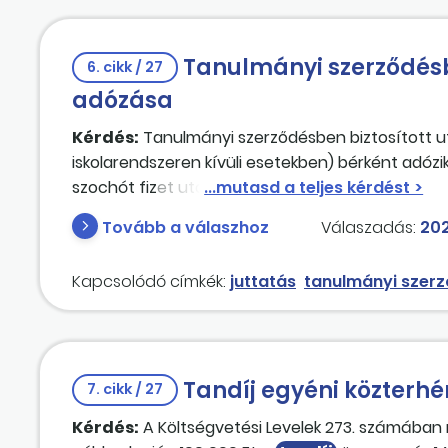
Tanulmányi szerződésb
6. cikk / 27
adózása
Kérdés:
Tanulmányi szerződésben biztosított ut
iskolarendszeren kívüli esetekben) bérként adóz
szochót fizet utána?
Tovább a válaszhoz
Válaszadás:
202
Kapcsolódó címkék:
juttatás
tanulmányi szer
Tandíj egyéni közterhé
7. cikk / 27
Kérdés:
A Költségvetési Levelek 273. számában