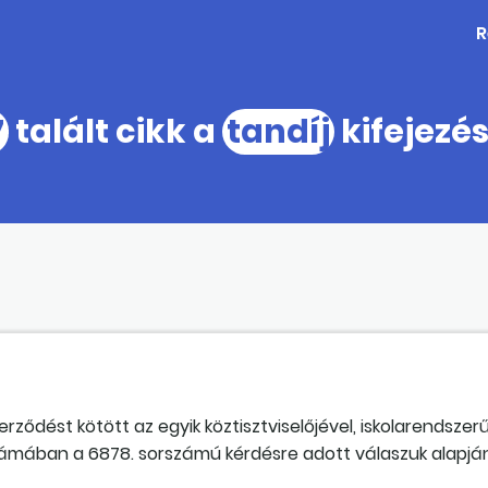
R
7
talált cikk a
tandíj
kifejezé
ződést kötött az egyik köztisztviselőjével, iskolarendszer
zámában a 6878. sorszámú kérdésre adott válaszuk alapján
lható el, jogviszonyból származó jövedelemnek kell tekinte