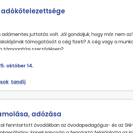
személyijövedelemadó- és társadalombiztosításijárulék-ke
 adókötelezettsége
 bruttó járandóság nettó kifizetést jelent. Azért, hogy a 
 számfejtés nettó összegét megbontottuk, a számla összeg
edig a köztisztviselőnek. Az utazási költséget szintén fel 
án elszámolható, és nem kell jövedelemként figyelembe ven
 adómentes juttatás volt. Jól gondoljuk, hogy már nem az?
ámolható az útiköltség, de a helyi utazásra szóló jegyről n
iskolájának támogatását a cég fizeti? A cég vagy a munka
e a támogatási szerződésen?
5. október 14.
sok
tandíj
zámolása, adózása
al fenntartott óvodákban az óvodapedagógus- és az SNI
kaerőhiány. Ennek kapcsán a fenntartó felajánlotta az 