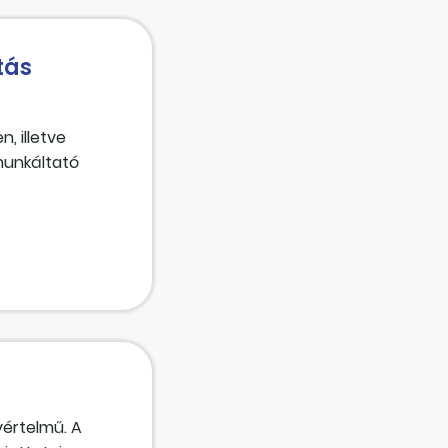
tás
, illetve
munkáltató
yértelmű. A