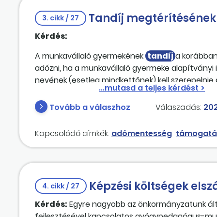
köztisztviselő adóelőleg-nyilatkozata alapján 
Tandíj megtérítésének
érvényesít. A képzés költségének számfejtésekor a
3. cikk / 27
kifizetésénél a kedvezményektől ne essen el, a
Kérdés:
kiállítójának utaltuk, az adókedvezmény összegét p
bruttósítani, vagy kiküldetési rendelvény alapj
A munkavállaló gyermekének
tandíj
a korábban
esetben, ha a kiküldetési rendelvény alapján elsz
adózni, ha a munkavállaló gyermeke alapítványi 
köztisztviselőnek, az elszámolható-e?
nevének (esetleg mindkettőnek) kell szerepelni
Tovább a válaszhoz
Válaszadás:
202
Kapcsolódó címkék:
adómentesség
támogatá
Képzési költségek els
4. cikk / 27
Kérdés:
Egyre nagyobb az önkormányzatunk ált
fejlesztésével kapcsolatos gyógypedagógus-mun