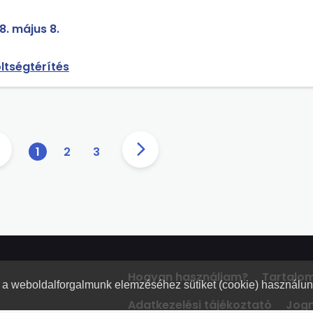
énő utazási költség megtérítését. Ez havonta kb. kétszer ké
zási költségtérítés adómentesen?
8. május 8.
ltségtérítés
1
2
3
Hogyan használjam?
Tartalo
nt a weboldalforgalmunk elemzéséhez sütiket (cookie) használu
Adatkezelési tájékoztató
Jogn