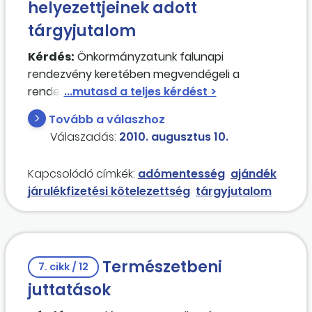
helyezettjeinek adott
tárgyjutalom
Kérdés:
Önkormányzatunk falunapi
rendezvény keretében megvendégeli a
rendezvényen részt vevő lakosságot, a
főzőversenyen részt vevőket (helyezetteket)
Tovább a válaszhoz
pedig
tárgyjutalom
ban részesíti. Milyen
Válaszadás:
2010. augusztus 10.
adó- és járulékfizetési kötelezettségünk van?
Kapcsolódó címkék:
adómentesség
ajándék
járulékfizetési kötelezettség
tárgyjutalom
Természetbeni
7. cikk / 12
juttatások