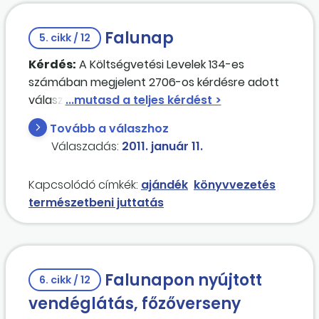
Falunap
5. cikk / 12
Kérdés:
A Költségvetési Levelek 134-es
számában megjelent 2706-os kérdésre adott
válaszhoz kapcsolódva szeretném
megkérdezni, hogy az ilyen jellegű kiadásokat
Tovább a válaszhoz
(pl. falunapon nyújtott vendéglátás) milyen "5-
Válaszadás:
2011. január 11.
ös" kiadási számlára kell könyvelni?
Kapcsolódó címkék:
ajándék
könyvvezetés
természetbeni juttatás
Falunapon nyújtott
6. cikk / 12
vendéglátás, főzőverseny