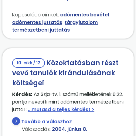
voltak, melyek értéke meghaladta az 5000 Ft-
ot. Keletkezik-e adófizetési kötelezettsége az
Kapcsolódó címkék:
adómentes bevétel
iskolának, illetve a tanulóknak? Hogyan járjunk el
adómentes juttatás
tárgyjutalom
helyesen?
természetbeni juttatás
Közoktatásban részt
10. cikk / 12
vevő tanulók kirándulásának
költségei
Kérdés:
Az Szja-tv. 1. számú mellékletének 8.22.
pontja nevesíti mint adómentes természetbeni
juttatást a közoktatásban részt vevő tanulók
részére a kirándulások szállás-, étkezési
Tovább a válaszhoz
költségeit. A felsőoktatásban részt vevő
Válaszadás:
2004. június 8.
hallgatók részére a felsőoktatási intézmény