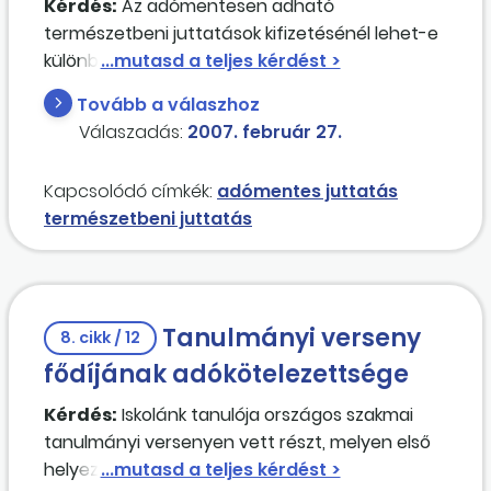
Kérdés:
Az adómentesen adható
természetbeni juttatások kifizetésénél lehet-e
különbséget tenni úgy, hogy nem kap minden
dolgozó, vagy pedig mindenkinek – aki megfelel
Tovább a válaszhoz
a feltételeknek – egységesen ki kell fizetni
Válaszadás:
2007. február 27.
(háromszor adható
tárgyjutalom
, üdülési
csekk, étkezési utalvány, iskoláztatási
Kapcsolódó címkék:
adómentes juttatás
támogatás)?
természetbeni juttatás
Tanulmányi verseny
8. cikk / 12
fődíjának adókötelezettsége
Kérdés:
Iskolánk tanulója országos szakmai
tanulmányi versenyen vett részt, melyen első
helyezést ért el. A verseny fődíja egy 1 éves