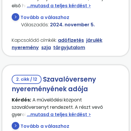
első három helyezettjét
tárgyjutalom
ban
részesíti. Helyes-e az a gyakorlat, miszerint
Tovább a válaszhoz
ezen tárgynyereményekkel kapcsolatos
Válaszadás:
2024. november 5.
kiadásokat a K1113. Foglalkoztatottak egyéb
személyi juttatásai rovaton számoljuk el?
Kapcsolódó címkék:
adófizetés
járulék
nyeremény
szja
tárgyjutalom
Szavalóverseny
2. cikk / 12
nyereményének adója
Kérdés:
A művelődési központ
szavalóversenyt rendezett. A részt vevő
gyerekek könyvutalványban részesültek, 2015.
január hónapban. A munkáltatónak kell-e
Tovább a válaszhoz
járulékot fizetni az utalványok után? 2 gyerek