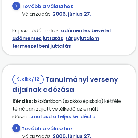
csikó volt, amit az első helyezett tanuló iskolája
Tovább a válaszhoz
kapott meg. Intézményünknek azonban nincs
Válaszadás:
2006. június 27.
szüksége a lóra, szeretné azt a versenyen részt
vevő tanulónak átadni. Hogyan járjunk el
Kapcsolódó címkék:
adómentes bevétel
helyesen? Milyen adófizetési kötelezettség
adómentes juttatás
tárgyjutalom
keletkezik az iskolánál, illetve a tanulónál?
természetbeni juttatás
Tanulmányi verseny
9. cikk / 12
díjainak adózása
Kérdés:
Iskolánkban (szakközépiskola) kétféle
témában zajlott vetélkedő az elmúlt
időszakban. Mindkét versenyen iskolánk tanulói
vettek részt. A verseny első 3 helyezettjét
Tovább a válaszhoz
díjazásban részesítettük. A díjak tárgyjutalmak
Válaszadás:
2006. június 27.