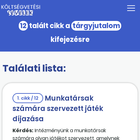
12
talált cikk a
tárgyjutalom
kifejezésre
Találati lista:
Munkatársak
1. cikk / 12
számára szervezett játék
díjazása
Kérdés:
Intézményünk a munkatársak
számára olyan játékot szervezett, amelynek