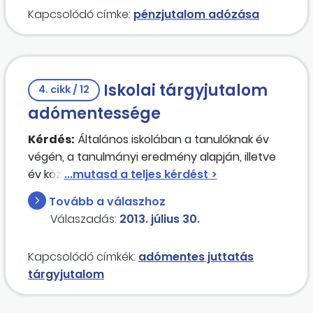
Kapcsolódó címke:
pénzjutalom adózása
Iskolai tárgyjutalom
4. cikk / 12
adómentessége
Kérdés:
Általános iskolában a tanulóknak év
végén, a tanulmányi eredmény alapján, illetve
év közbeni versenyek díjazásaként adott
jutalomkönyv, egyéb eszköz elszámolásának mi
Tovább a válaszhoz
a módja? Pontosan hogyan könyveljük? Kell-e
Válaszadás:
2013. július 30.
erről a NAV-nak adatot szolgáltatni? Ha igen,
milyen módon és adattartalommal? (A
Kapcsolódó címkék:
adómentes juttatás
gyerekek többségének nincs adóazonosító
tárgyjutalom
jele.)