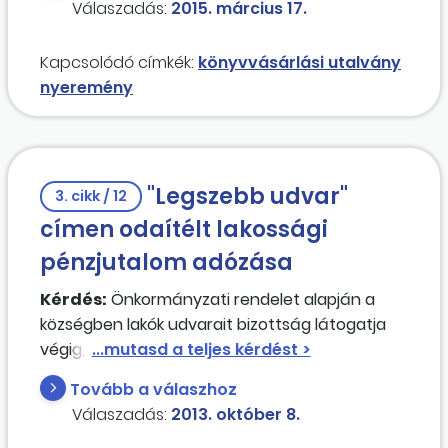
Válaszadás:
2015. március 17.
10 000 forintos, a többi gyerek 5000 forintos
utalványt kapott.
Kapcsolódó címkék:
könyvvásárlási utalvány
nyeremény
"Legszebb udvar"
3. cikk / 12
címen odaítélt lakossági
pénzjutalom adózása
Kérdés:
Önkormányzati rendelet alapján a
községben lakók udvarait bizottság látogatja
végig, s a legszebbnek ítélteket
pénzjutalommal díjazza. A pénzjutalomnak van-
Tovább a válaszhoz
e adó- és járulékvonzata?
Válaszadás:
2013. október 8.