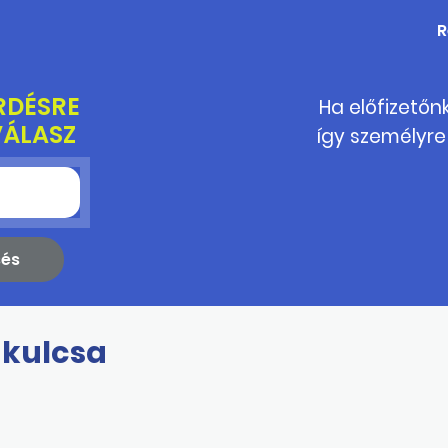
R
RDÉSRE
Ha előfizetőn
VÁLASZ
így személyre
akulcsa