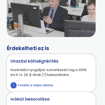
Érdekelheti ez is
Utazási költségtérítés
Közérdekű nyugdíjas-szövetkezeti tag a 2006.
évi X. tv. 29. §-ának (7) bekezdésére...
Tovább a teljes cikkhez
Ivókút besorolása