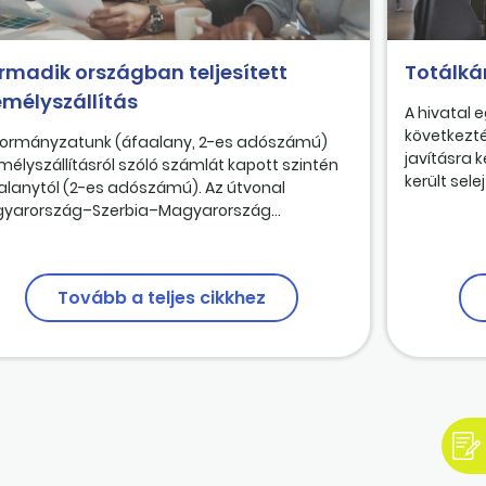
rmadik országban teljesített
Totálká
emélyszállítás
A hivatal 
következté
ormányzatunk (áfaalany, 2-es adószámú)
javításra k
mélyszállításról szóló számlát kapott szintén
került selej
alanytól (2-es adószámú). Az útvonal
yarország–Szerbia–Magyarország...
Tovább a teljes cikkhez