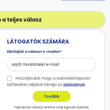
 a teljes válasz
LÁTOGATÓK SZÁMÁRA
Elküldjük a választ e-mailen*
Hozzájárulok, hogy a weboldal kapcso­
lat­felvétel céljából tárolja az
adataimat
.
*díjmentes választ évente csak egyszer küldünk.