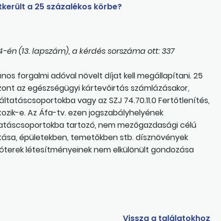
tkerült a 25 százalékos körbe?
4-én (13. lapszám), a kérdés sorszáma ott: 337
nos forgalmi adóval növelt díjat kell megállapítani. 25
iszont az egészségügyi kártevőirtás számlázásakor,
áltatáscsoportokba vagy az SZJ 74.70.11.0 Fertőtlenítés,
tozik-e. Az Áfa-tv. ezen jogszabályhelyének
áltatáscsoportokba tartozó, nem mezőgazdasági célú
sítása, épületekben, temetőkben stb. dísznövények
tszóterek létesítményeinek nem elkülönült gondozása
Vissza a találatokhoz