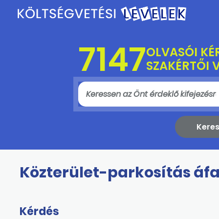
7147
OLVASÓI KÉ
SZAKÉRTŐI 
Közterület-parkosítás áf
Kérdés