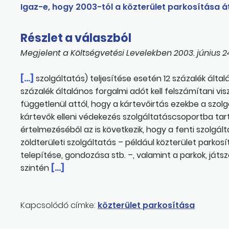
Igaz-e, hogy 2003-tól a közterület parkosítása á
Részlet a válaszból
Megjelent a Költségvetési Levelekben 2003. június 2
[…]
szolgáltatás) teljesítése esetén 12 százalék általá
százalék általános forgalmi adót kell felszámítani v
függetlenül attól, hogy a kártevőirtás ezekbe a szolg
kártevők elleni védekezés szolgáltatáscsoportba tar
értelmezéséből az is következik, hogy a fenti szolg
zöldterületi szolgáltatás – például közterület parko
telepítése, gondozása stb. –, valamint a parkok, já
szintén
[…]
Kapcsolódó címke:
közterület parkosítása