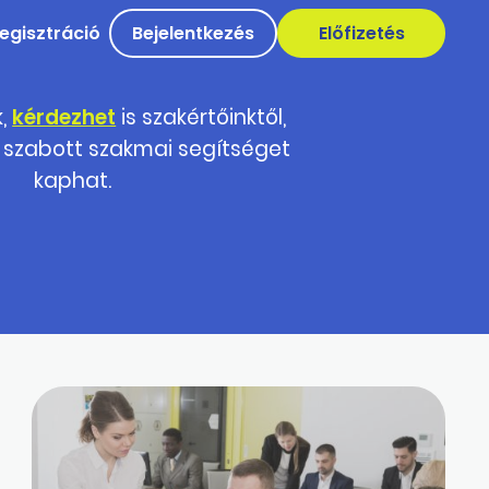
egisztráció
Bejelentkezés
Előfizetés
k,
kérdezhet
is szakértőinktől,
 szabott szakmai segítséget
kaphat.