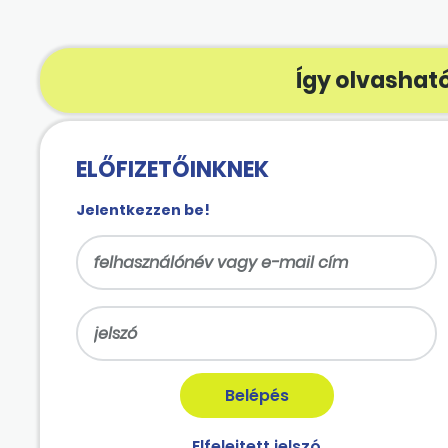
Így olvasható
ELŐFIZETŐINKNEK
Jelentkezzen be!
Elfelejtett jelszó