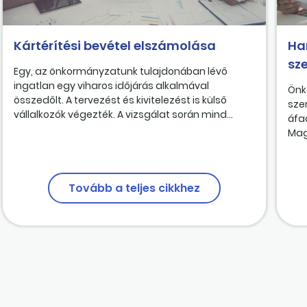
Kártérítési bevétel elszámolása
Ha
sz
Egy, az önkormányzatunk tulajdonában lévő
ingatlan egy viharos időjárás alkalmával
Önk
összedőlt. A tervezést és kivitelezést is külső
sze
vállalkozók végezték. A vizsgálat során mind...
áfa
Mag
Tovább a teljes cikkhez