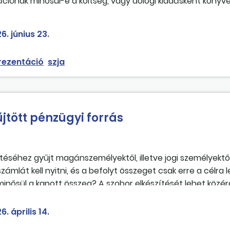
ciónak minősül-e a költség, vagy dologi kiadásként könyv
égi önkormányzat elnöke vállalhat-e általános működéshez
vélfeladás, laptop javítása, parkolóbérlet vásárlása) előzet
6. június 23.
rezentáció
szja
tött pénzügyi forrás
éséhez gyűjt magánszemélyektől, illetve jogi személyektő
t számlát kell nyitni, és a befolyt összeget csak erre a célra 
ősül a kapott összeg? A szobor elkészítését lehet közér
ly, illetve jogi személy a befizetett összeg után jogos
apot lehet csökkenteni? A szobrot az kapja meg, aki az adot
6. április 14.
e. A szobor így „vándorszobor” lenne, minden évben más