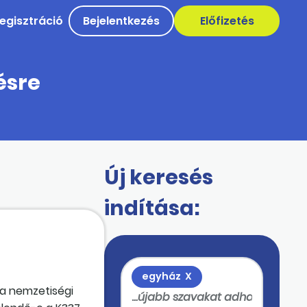
egisztráció
Bejelentkezés
Előfizetés
ésre
Új keresés
indítása:
egyház
X
 a nemzetiségi