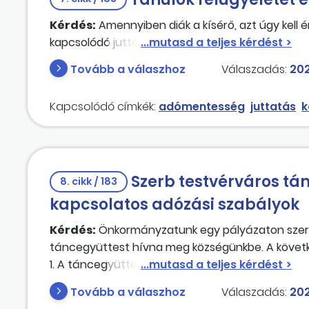
Kérdés:
Amennyiben diák a kísérő, azt úgy kell 
kapcsolódó juttatás (szállás, étel)?
Tovább a válaszhoz
Válaszadás:
202
Kapcsolódó címkék:
adómentesség
juttatás
k
Szerb testvérváros tá
8. cikk / 183
kapcsolatos adózási szabályok
Kérdés:
Önkormányzatunk egy pályázaton szeret
táncegyüttest hívna meg községünkbe. A követk
1. A táncegyüttes szerb (adózás szempontjából 
teljesítés helye Magyarország. A fellépéséről (műv
Tovább a válaszhoz
Válaszadás:
202
számlát? Mivel a teljesítés helye Magyarorszá