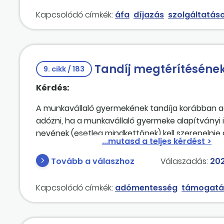
kiállítható a számla? Mivel harmadik országbeli a 
Kapcsolódó címkék:
áfa
díjazás
szolgáltatás
áfabevallás mely során kell szerepeltetni ezt a
önkormányzatunknak?
2. A táncegyüttes szállítása a következő módon
országbeli vállalkozótól), a számlát az önkormán
Tandíj megtérítésének
szabályos feltételek mellett az önkormányzatunk?
9. cikk / 183
összege) történik a könyvelés (áfa könyvelése né
Kérdés:
könyvelendő? A számla reprezentációs jellegű lesz
meghatározott juttatások szerint adózik [×1,18×(0,
A munkavállaló gyermekének tandíja korábban ad
3. A táncegyüttes szállását és étkeztetését az
adózni, ha a munkavállaló gyermeke alapítványi 
események is személyi jellegű juttatásnak minő
nevének (esetleg mindkettőnek) kell szerepelni
Tovább a válaszhoz
Válaszadás:
202
Kapcsolódó címkék:
adómentesség
támogatá