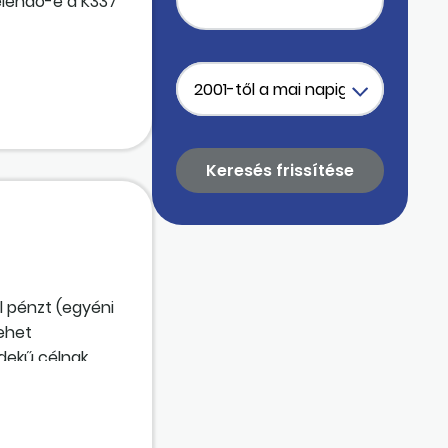
elendő-e a K337
 kapcsolódó
es, képviselő-
l pénzt (egyéni
lehet
dekű célnak
ult-e adó-
t
-más kapná meg.