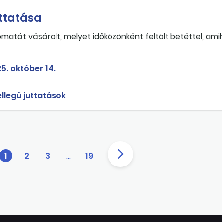
ttatása
tát vásárolt, melyet időközönként feltölt betéttel, ami
ás minek minősül, reprezentáció vagy üzemeltetési anyag
5. október 14.
jellegű juttatások
1
2
3
…
19