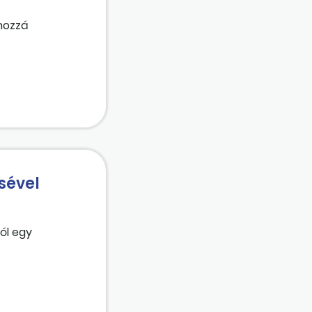
 hozzá
sével
ól egy
zágon). Tehát a
ítania a
ómentesen