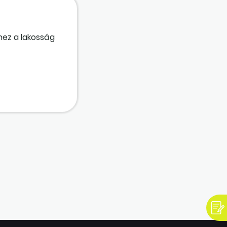
hez a lakosság
?