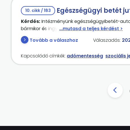
Egészségügyi betét ju
10. cikk / 183
Kérdés:
Intézményünk egészségügyibetét-automa
bármikor és ingyenesen hozzáfér. A betétvásárl
Tovább a válaszhoz
Válaszadás:
202
Kapcsolódó címkék:
adómentesség
szociális 