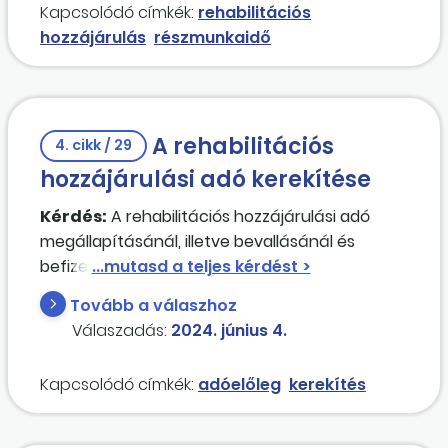
Kapcsolódó címkék:
rehabilitációs
közötti különbözeteket? Amennyiben nem ez a
hozzájárulás
részmunkaidő
helyes eljárás, kérjük segítségüket a helyes
gyakorlat ismertetésében.
A rehabilitációs
4. cikk / 29
hozzájárulási adó kerekítése
Kérdés:
A rehabilitációs hozzájárulási adó
megállapításánál, illetve bevallásánál és
befizetésénél a(z ezerre való)
kerekítés
általános szabályait kell alkalmazni, vagy felfelé
Tovább a válaszhoz
kerekítés
sel kell eljárni?
Válaszadás:
2024. június 4.
Kapcsolódó címkék:
adóelőleg
kerekítés