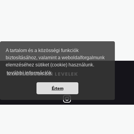
A tartalom és a közösségi funkciók
biztosításához, valamint a weboldalforgalmunk
elemzéséhez sütiket (cookie) használunk.
további információk
KÖLTSÉGVETÉSI LEVELEK
Értem
Részletek a bankkártyás fizetésről
Kérdések és válaszok a bankkártyás fizetésről