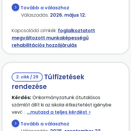
rehabilitációs foglalkoztatottnak minősül.
Tovább a válaszhoz
Amennyiben év közben áll munkába a dolgozó
Válaszadás:
2026. május 12.
(például február 15-én), akkor hogyan kell vele
számolni a rehabilitációs foglalkoztatottak
Kapcsolódó címkék:
foglalkoztatott
számítása során?
megváltozott munkaképességű
rehabilitációs hozzájárulás
Túlfizetések
2. cikk / 29
rendezése
Kérdés:
Önkormányzatunk átutalásos
számlát állít ki az iskolai étkeztetést igénybe
vevő gyermekek szülei részére. Tapasztalatunk
szerint a szülők gyakran nem a számlán
Tovább a válaszhoz
szereplő pontos összeget utalják át, hanem