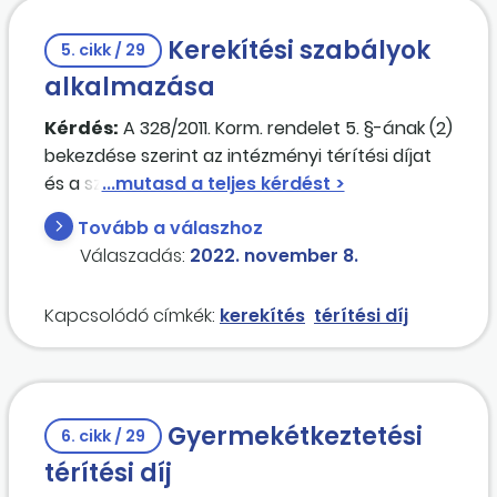
Kerekítési szabályok
5. cikk / 29
alkalmazása
Kérdés:
A 328/2011. Korm. rendelet 5. §-ának (2)
bekezdése szerint az intézményi térítési díjat
és a személyi térítési díjat az 1 és 2 forintos
címletű érmék bevonása következtében
Tovább a válaszhoz
szükséges
kerekítés
szabályairól szóló 2008.
Válaszadás:
2022. november 8.
évi III. törvény 2. §-ának megfelelő módon
kerekítve kell meghatározni. Ez a szabály a
Kapcsolódó címkék:
kerekítés
térítési díj
rendeletben történő meghatározásra
vonatkozik? Tehát a fenntartónak már eleve a
rendeletében kerekítve kell megállapítania a
díjat? Vagy ez a
kerekítés
i előírás nem a
Gyermekétkeztetési
rendeleti szabályozásra vonatkozik, hanem
6. cikk / 29
csak a tényleges készpénzes fizetéskor
térítési díj
alkalmazandó, utaláskor pedig nem releváns?