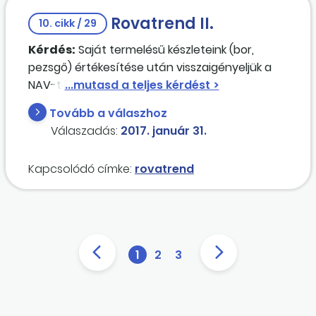
támogatásával, valamint a kifizetett
Rovatrend II.
munkabérrel és annak kifizetett munkáltatói
10. cikk / 29
közterhével is egyeznünk kell? A MÁK
Kérdés:
Saját termelésű készleteink (bor,
munkatársa azt mondja, hogy a
pezsgő) értékesítése után visszaigényeljük a
"Foglalkoztatottak munkabérelőlege" számláról
NAV-tól a jövedéki adót. Helyesen könyveljük-e
utaljuk vissza részükre a "túlfinanszírozást",
a B411 rovatra?
amire nem könyvelünk semmiféle
Tovább a válaszhoz
túlfizetést/túlfinanszí-rozást.
Válaszadás:
2017. január 31.
Kapcsolódó címke:
rovatrend
1
2
3