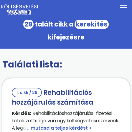
29
talált cikk a
kerekítés
kifejezésre
Találati lista:
Rehabilitációs
1. cikk / 29
hozzájárulás számítása
Kérdés:
Rehabilitációshozzájárulás-fizetési
kötelezettsége van egy költségvetési szervnek.
A legalább 4 órát foglalkoztatott 1 fő