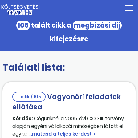
105
talált cikk a
megbízási díj
kifejezésre
Találati lista:
Vagyonőri feladatok
1. cikk / 105
ellátása
Kérdés:
Cégünknél a 2005. évi CXXXIII. törvény
alapján egyéni vállalkozói minőségben látott el
egy személy vagyonőri feladatokat. A