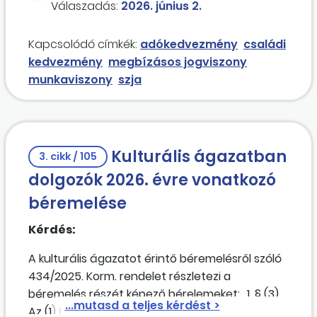
Válaszadás:
2026. június 2.
új adószám kiadását megelőző időszakra
december hónapban kapta meg. Az éves
számlát lehetne kiállítani.
megbízási díj teljes összegére érvényesíthető-
Kapcsolódó címkék:
adókedvezmény
családi
e a három gyermeket nevelő anyák
kedvezmény
megbízásos jogviszony
kedvezménye?
munkaviszony
szja
Kulturális ágazatban
3. cikk / 105
dolgozók 2026. évre vonatkozó
béremelése
Kérdés:
A kulturális ágazatot érintő béremelésről szóló
434/2025. Korm. rendelet részletezi a
béremelés részét képező bérelemeket: „1. § (3)
Az (1) bekezdés szerinti béremelést a 2025.