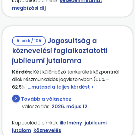
Kapcsolódó címkék:
késedelmi kamat
megbízási díj
Jogosultság a
5. cikk / 105
köznevelési foglalkoztatotti
jubileumi jutalomra
Kérdés:
Két különböző tankerületi központnál
állok részmunkaidős jogviszonyban (65% –
62,5%) és igénybe veszem a 60–65 évesekre
vonatkozó csökkentett munkaidőt is. 40 éves
Tovább a válaszhoz
munkaviszony során mindig legalább 100%-ban
Válaszadás:
2026. május 12.
dolgoztam. Mindkét helyen jogosulttá válok a
köznevelési foglalkoztatotti jubileumi
Kapcsolódó címkék:
illetmény
jubileumi
jutalomra? Melyik tankerületnek és milyen
jutalom
köznevelés
mértékű jutalmat kell fizetnie számomra? A