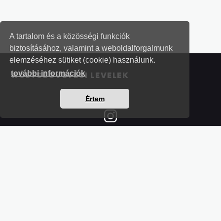
A tartalom és a közösségi funkciók
biztosításához, valamint a weboldalforgalmunk
elemzéséhez sütiket (cookie) használunk.
további információk
KÖLTSÉGVETÉSI LEVELEK
Értem
Részletek a bankkártyás fizetésről
Kérdések és válaszok a bankkártyás fizetésről