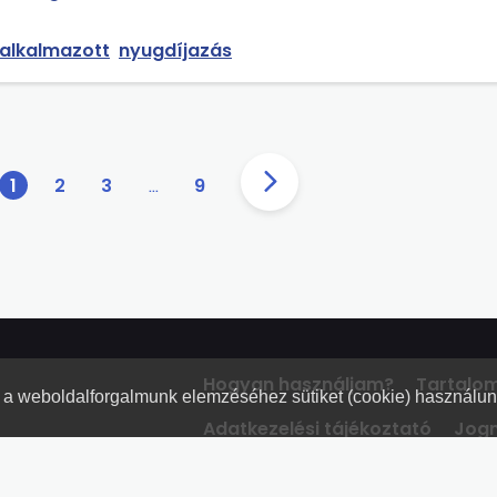
gítésre nem jogosult?
alkalmazott
nyugdíjazás
1
2
3
…
9
Hogyan használjam?
Tartalo
nt a weboldalforgalmunk elemzéséhez sütiket (cookie) használu
Adatkezelési tájékoztató
Jogn