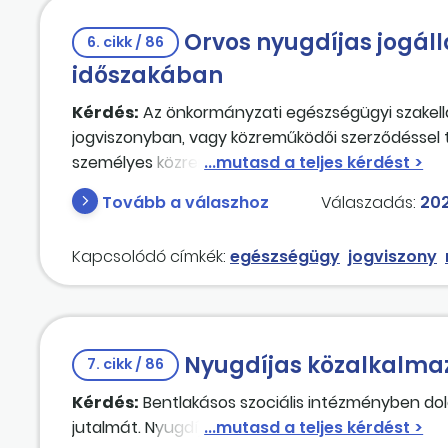
Orvos nyugdíjas jogáll
6. cikk / 86
időszakában
Kérdés:
Az önkormányzati egészségügyi szakellá
jogviszonyban, vagy közreműködői szerződéssel tu
személyes közreműködői szerződéssel voltak fogl
új személyes közreműködői szerződés megkötését 
Tovább a válaszhoz
Válaszadás:
202
nyugdíjas, és azért nem szívesen vállalják az egé
függeszteni, és bár megilleti őket jövedelemkie
Kapcsolódó címkék:
egészségügy
jogviszony
attól félnek, hogy ha valami baj történik velük, 
egészségügyi szolgálati jogviszonyban dolgozó ny
Magyar Államkincstár jövedelemkiegészítést ad 
nyugdíj, mintha nem lenne jogviszonyban, és nyu
Nyugdíjas közalkalmaz
7. cikk / 86
Kérdés:
Bentlakásos szociális intézményben dolg
jutalmát. Nyugdíjasként jogosult-e jubileumi jut