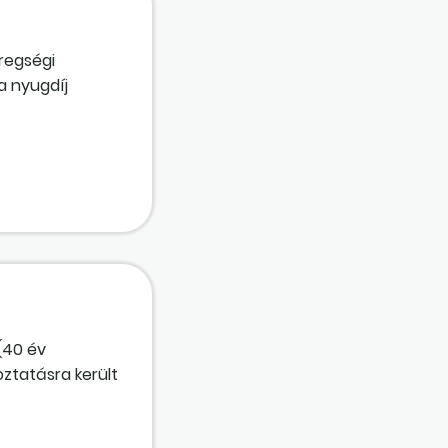
regségi
a nyugdíj
(40 év
ztatásra került
. A felmentési
a alapján, az