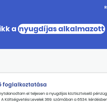
R
ikk a
nyugdíjas alkalmazott
ő foglalkoztatása
talanodtam el teljesen a nyugdíjas köztisztviselő pénzüg
 A Költségvetési Levelek 369. számában a 6534. kérdésbe
at, nem hoz az Ákr. hatálya alá tartozó közigazgatási ha