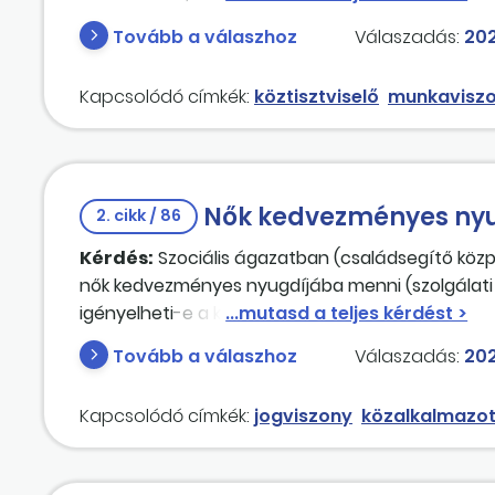
nem rendelkezik vezetői megbízással, akkor véle
Tovább a válaszhoz
Válaszadás:
202
munkaszerződés, de a pénzügyi ellenjegyzési fela
Költségvetési Levelek 377. számában a 6758. és 
Kapcsolódó címkék:
köztisztviselő
munkavisz
viszont az Önök megítélése szerint mind a nyugdíj
hogy a nyugdíjba vonult volt köztisztviselőt az 
munkavállalóként foglalkoztassa tovább.
Nők kedvezményes ny
2. cikk / 86
Kérdés:
Szociális ágazatban (családsegítő közp
nők kedvezményes nyugdíjába menni (szolgálati 
igényelheti-e a kedvezményes nyugdíjat? Mi a te
Tovább a válaszhoz
Válaszadás:
202
Kapcsolódó címkék:
jogviszony
közalkalmazot