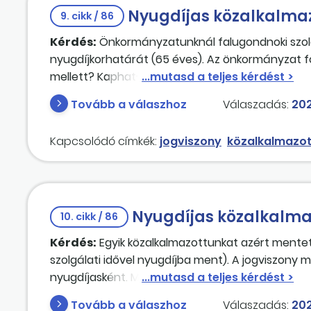
Nyugdíjas közalkalmaz
9. cikk / 86
Kérdés:
Önkormányzatunknál falugondnoki szolgá
nyugdíjkorhatárát (65 éves). Az önkormányzat f
mellett? Kaphat-e bért és nyugdíjat egyszerre?
Tovább a válaszhoz
Válaszadás:
202
Kapcsolódó címkék:
jogviszony
közalkalmazot
Nyugdíjas közalkalmaz
10. cikk / 86
Kérdés:
Egyik közalkalmazottunkat azért mentettü
szolgálati idővel nyugdíjba ment). A jogviszony
nyugdíjasként. Most a nyugdíjjogosultságára tek
idejére a Kjt. vonatkozik, tehát a hatvannapos f
Tovább a válaszhoz
Válaszadás:
202