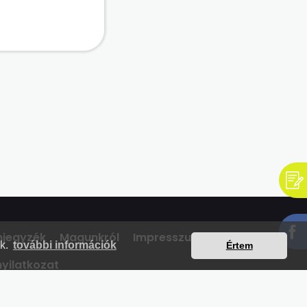
mjegyzék
Magunkról
Impresszum
Kapcsolat
nk.
további információk
Értem
yilatkozat