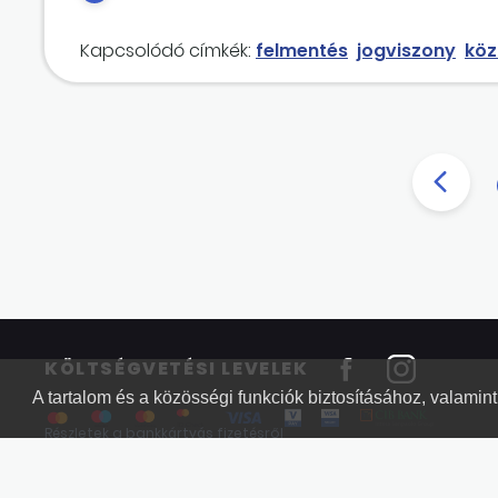
általános szabályok szerint azzal, hogy végkielé
Kapcsolódó címkék:
felmentés
jogviszony
köz
KÖLTSÉGVETÉSI LEVELEK
A tartalom és a közösségi funkciók biztosításához, valami
Részletek a bankkártyás fizetésről
Kérdések és válaszok a bankkártyás fizetésről