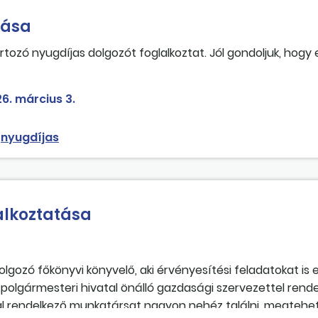
tása
ozó nyugdíjas dolgozót foglalkoztat. Jól gondoljuk, hogy
 a dolgozót?
6. március 3.
nyugdíjas
alkoztatása
lgozó főkönyvi könyvelő, aki érvényesítési feladatokat is e
polgármesteri hivatal önálló gazdasági szervezettel rendel
l rendelkező munkatársat nagyon nehéz találni, megtehet