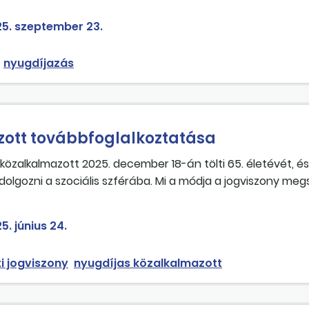
ítjuk, és ugyanabban a feladatkörben továbbfoglalkoztatj
feladatok, érvényesítés nélkül), ő pedig majd a munkavisz
5. szeptember 23.
 A nyugdíj folyósítását ebben az esetben kell-e szünetelt
nyugdíjazás
ott továbbfoglalkoztatása
 közalkalmazott 2025. december 18-án tölti 65. életévét, é
dolgozni a szociális szférába. Mi a módja a jogviszony me
5. június 24.
i jogviszony
nyugdíjas közalkalmazott