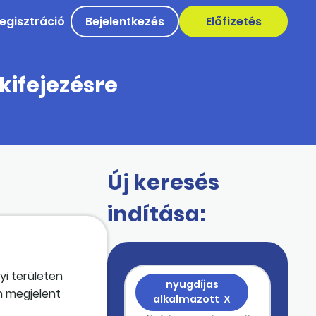
egisztráció
Bejelentkezés
Előfizetés
kifejezésre
Új keresés
indítása:
yi területen
nyugdíjas
n megjelent
alkalmazott
X
tározatot, és