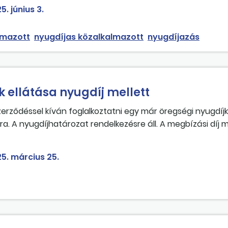
5. június 3.
lmazott
nyugdíjas közalkalmazott
nyugdíjazás
k ellátása nyugdíj mellett
erződéssel kíván foglalkoztatni egy már öregségi nyugdíjk
ra. A nyugdíjhatározat rendelkezésre áll. A megbízási díj
e, pl. negyedévente. A kérdés az, hogy a magánszemély ily
sának a szüneteltetésével? Vagy pedig megilleti a nyugdíj
5. március 25.