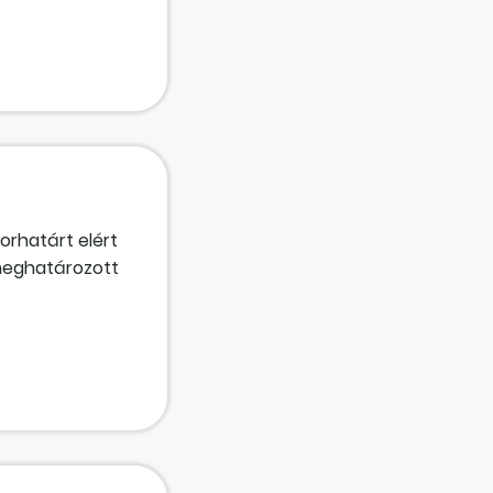
orhatárt elért
 meghatározott
en jellegű
 és a megbízási