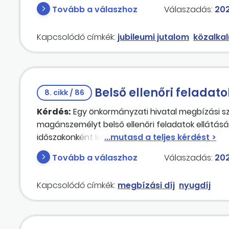
Tovább a válaszhoz
Válaszadás:
202
Kapcsolódó címkék:
jubileumi jutalom
közalka
Belső ellenőri feladato
8. cikk / 86
Kérdés:
Egy önkormányzati hivatal megbízási sz
magánszemélyt belső ellenőri feladatok ellátásá
időszakonként kerülne számfejtésre és kifizetésr
foglalkoztatása együtt jár-e a nyugdíj folyósítá
Tovább a válaszhoz
Válaszadás:
202
díja is együtt?
Kapcsolódó címkék:
megbízási díj
nyugdíj