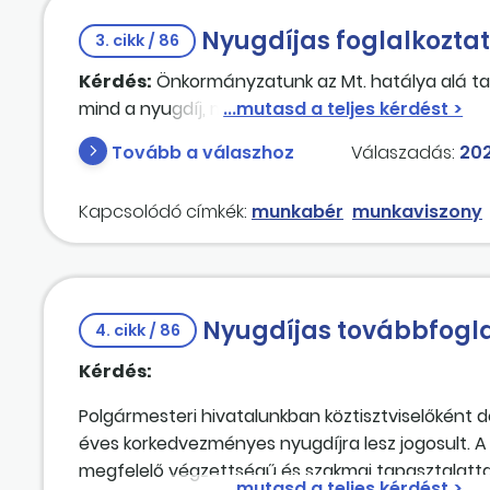
Nyugdíjas foglalkozta
3. cikk / 86
Kérdés:
Önkormányzatunk az Mt. hatálya alá tart
mind a nyugdíj, mind pedig a munkabér megilleti
Tovább a válaszhoz
Válaszadás:
202
Kapcsolódó címkék:
munkabér
munkaviszony
Nyugdíjas továbbfogl
4. cikk / 86
Kérdés:
Polgármesteri hivatalunkban köztisztviselőként do
éves korkedvezményes nyugdíjra lesz jogosult. A 
megfelelő végzettségű és szakmai tapasztalatta