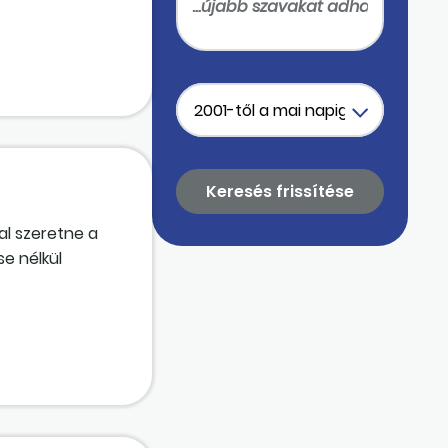
is köthető
ztviselő. A
érdésnél
ldaláról kizárt,
atal
al szeretne a
e nélkül