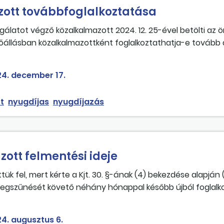
ott továbbfoglalkoztatása
latot végző közalkalmazott 2024. 12. 25-ével betölti az ö
őállásban közalkalmazottként foglalkoztathatja-e tovább 
4. december 17.
t
nyugdíjas
nyugdíjazás
ott felmentési ideje
k fel, mert kérte a Kjt. 30. §-ának (4) bekezdése alapján 
 megszűnését követő néhány hónappal később újból foglalko
intettel kívánja a munkáltató a jogviszonyát megszüntetni
elmentési idő meghosszabbodik a közalkalmazotti jogviszony
4. augusztus 6.