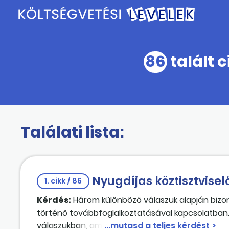
86
talált c
Találati lista:
Nyugdíjas köztisztvisel
1. cikk / 86
Kérdés:
Három különböző válaszuk alapján bizony
történő továbbfoglalkoztatásával kapcsolatban.
válaszukban, amennyiben nem gyakorol közhatalm