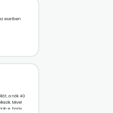
 ez esetben
llát, a nők 40
kezik. Mivel
jük-e, hogy