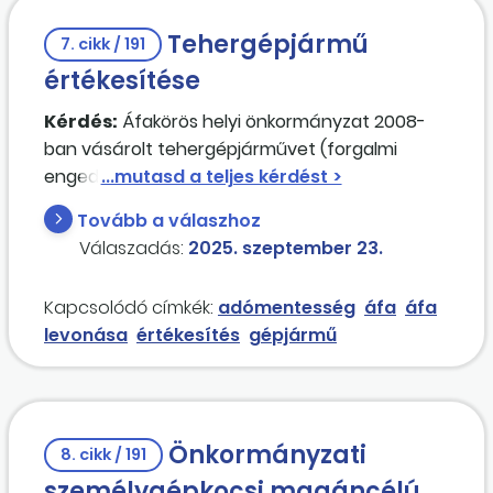
Tehergépjármű
7. cikk / 191
értékesítése
Kérdés:
Áfakörös helyi önkormányzat 2008-
ban vásárolt tehergépjárművet (forgalmi
engedélyben N1). Beszerzéskor az áfatartalom
nem került levonásra. Most, 2025-ben értékesíti
Tovább a válaszhoz
a tehergépjárművet. Értékesítheti-e
Válaszadás:
2025. szeptember 23.
áfamentesen, tekintettel arra, hogy 2008-ban
nem élt a levonási lehetőséggel? Vagy
Kapcsolódó címkék:
adómentesség
áfa
áfa
mindenképpen áfás az ügylet?
levonása
értékesítés
gépjármű
Önkormányzati
8. cikk / 191
személygépkocsi magáncélú