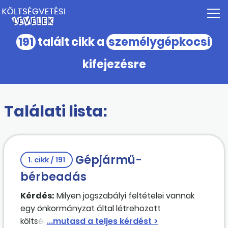
191
talált cikk a
személygépkocsi
kifejezésre
Találati lista:
Gépjármű-
1. cikk / 191
bérbeadás
Kérdés:
Milyen jogszabályi feltételei vannak
egy önkormányzat által létrehozott
költségvetési szerv esetében saját tulajdonú