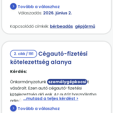
gépjármű bérbeadásának? A bérbevevő egy
Tovább a válaszhoz
másik államháztartáson belüli szervezet lenne.
Válaszadás:
2026. június 2.
Kapcsolódó címkék:
bérbeadás
gépjármű
Cégautó-fizetési
2. cikk / 191
kötelezettség alanya
Kérdés:
Önkormányzatunk
személygépkocsi
t
vásárolt. Ezen autó cégautó-fizetési
kötelezettség alá esik. Az autót használatba
adja (térítési díj nélkül) költségvetési szerv vagy
civil szervezet részére. Forgalmi engedélyben
Tovább a válaszhoz