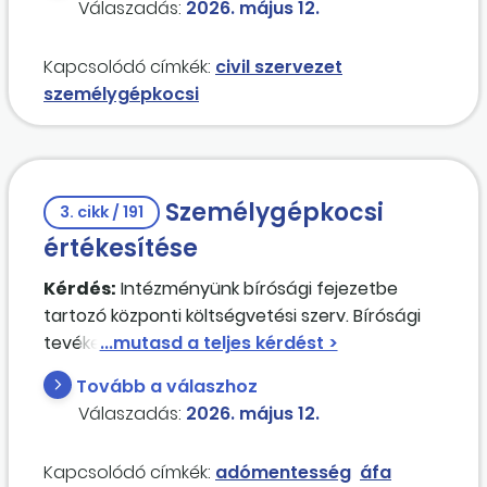
bejegyzésre kerül a költségvetési szerv, illetve
Válaszadás:
2026. május 12.
civil szervezet üzembentartóként. Kit terhel
ebben az esetben a cégautó-fizetési
Kapcsolódó címkék:
civil szervezet
kötelezettség?
személygépkocsi
Személygépkocsi
3. cikk / 191
értékesítése
Kérdés:
Intézményünk bírósági fejezetbe
tartozó központi költségvetési szerv. Bírósági
tevékenységhez eddig használt személyautót
szeretnénk értékesíteni. Jelenleg általános
Tovább a válaszhoz
forgalmi adó tekintetében az általános
Válaszadás:
2026. május 12.
szabályok szerint adózunk. Az értékesítendő
személyautó vásárlásakor még alanyi
Kapcsolódó címkék:
adómentesség
áfa
adómentesek voltunk; a beszerzéskor nem