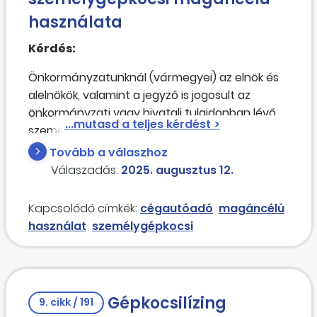
használata
Kérdés:
Önkormányzatunknál (vármegyei) az elnök és
alelnökök, valamint a jegyző is jogosult az
önkormányzati vagy hivatali tulajdonban lévő
személygépjárművek magáncélú használatára.
Az önkormányzat a cégautóadót megfizeti.
Tovább a válaszhoz
Dönthet-e úgy az önkormányzat, hogy ezen
Válaszadás:
2025. augusztus 12.
személygépjárművek magáncélú
használatáért nem kér semmilyen ellenértéket,
Kapcsolódó címkék:
cégautóadó
magáncélú
hanem azt természetbeni juttatásként nyújtja?
használat
személygépkocsi
Illetve, ha úgy dönt az önkormányzat, hogy a
magáncélú használat ellenértékét
megfizetteti, akkor a 60/1992-es Korm.
rendeletben meghatározott
Gépkocsilízing
9. cikk / 191
üzemanyagnormán kívül milyen költségeket kell