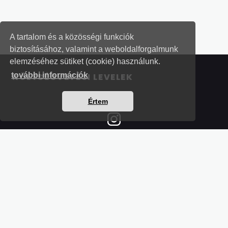
A tartalom és a közösségi funkciók
biztosításához, valamint a weboldalforgalmunk
elemzéséhez sütiket (cookie) használunk.
további információk
KÖLTSÉGVETÉSI LEVELEK
Értem
Részletek a bankkártyás fizetésről
Kérdések és válaszok a bankkártyás fizetésről