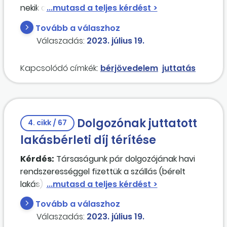
nekik a munkabérükön felül adnunk kell X kg rizst
havonta. Ennek az elszámolásáról szeretnék
Tovább a válaszhoz
tájékoztatást kérni, milyen adófizetési,
Válaszadás:
2023. július 19.
bérszámfejtési teendőket von ez maga után?
A problémát az jelenti, hogy más dolgozónak
Kapcsolódó címkék:
bérjövedelem
juttatás
nem fogunk adni rizst, csak nekik.
Dolgozónak juttatott
4. cikk / 67
lakásbérleti díj térítése
Kérdés:
Társaságunk pár dolgozójának havi
rendszerességgel fizettük a szállás (bérelt
lakás) költségét. Mivel ez nem fért bele a
hivatali, üzleti utazás fogalmába, ezért a
Tovább a válaszhoz
juttatás értéke után egyes meghatározott
Válaszadás:
2023. július 19.
juttatásként történt az adóteher megfizetése,