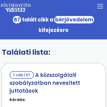
67
talált cikk a
bérjövedelem
kifejezésre
Találati lista:
A közszolgálati
1. cikk / 67
szabályzatban nevesített
juttatások
Kérdés: