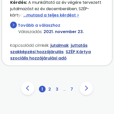
Kérdés:
A munkáltató az év végére tervezett
jutalmazást ez év decemberében, SZÉP-
kártya-utalás formájában tervezi. A jutalom
összegét a felettes vezető állapítja meg,
Tovább a válaszhoz
munkavállalónként eltérő mértékben.
Válaszadás:
2021. november 23.
Kifogásolható-e ez bármilyen tekintetben,
illetve a szociálishozzájárulásiadó- és
Kapcsolódó címkék:
jutalmak
juttatás
szakképzésihozzájárulásiadó-fizetési
szakképzési hozzájárulás
SZÉP Kártya
kötelezettség ez esetben sem áll fenn?
szociális hozzájárulási adó
1
2
3
…
7