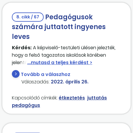
Pedagógusok
8. cikk / 67
számára juttatott ingyenes
leves
Kérdés:
A képviselő-testületi ülésen jelezték,
hogy a felső tagozatos iskolások körében
jelentősen csökken az étkezést igénybe vevők
száma, illetve negatív jelzéssel látják el az addig
Tovább a válaszhoz
szívesen fogyasztott ételeket a gyerekek.
Válaszadás:
2022. április 26.
Ennek ellensúlyozására egyes alapítványi
iskolákban olyan gyakorlatot vezettek be, hogy
Kapcsolódó címkék:
étkeztetés
juttatás
a tanárok ingyen fogyaszthatják el a levest
pedagógus
(csak a levest!), ezzel a magatartással példát
mutatva az étel elfogyasztására.
a) Milyen adóvonzata van az így elfogyasztott
ételnek? (A tanárok nem a költségvetési