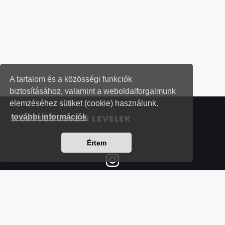
A tartalom és a közösségi funkciók
biztosításához, valamint a weboldalforgalmunk
elemzéséhez sütiket (cookie) használunk.
további információk
KÖLTSÉGVETÉSI LEVELEK
Értem
Részletek a bankkártyás fizetésről
Kérdések és válaszok a bankkártyás fizetésről