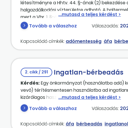
létesítményre a Hhtv. 44. §-ának (2) bekezdése al
halgazdálkodási vízterületre adható. A halterme
mert a Vhr. 1. §-ának 6. pontja alapján halgazdál
halgazdálkodási jogának hasznosítására – a Hh
Tovább a válaszhoz
Válaszadás:
202
Ezen jogszabályi rendelkezésekre figyelemmel, h
horgászatra jogosító napijegyet, éves horgászjeg
Kapcsolódó címkék:
adómentesség
áfa
bérb
történnie? Ha áfaköteles, kérhető-e erre mente
a harmadik, kötőjel előtti számjegye 2-es)? Befo
horgászegyesület?
Ingatlan-bérbeadás
2. cikk / 291
Kérdés:
Egy önkormányzat (használatba adó) köz
vevő) térítésmentesen használatba ad ingatlan
kizárólagos használatában maradnak). A használ
üzemeltetési költségeket meg kell, hogy fizesse 
Tovább a válaszhoz
Válaszadás:
202
közüzemi számla alapján kerül meghatározott szá
használatba adó számlát állít ki felénk, melyet 
Kapcsolódó címkék:
áfa
bérbeadás
ingatlano
áfával megnövelt összeget számlázták ki adómen