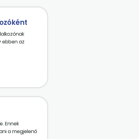
ozóként
lalkozónak
y ebben az
e. Ennek
tani a megjelenő