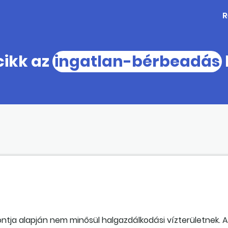
R
cikk az
ingatlan-bérbeadás
pontja alapján nem minősül halgazdálkodási vízterületnek. A