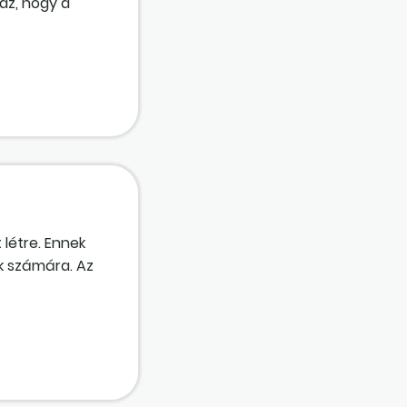
 az, hogy a
 a közüzemi
t?
létre. Ennek
ek számára. Az
adni. A
tva lesz a
n finanszírozó
, és nem alanyi