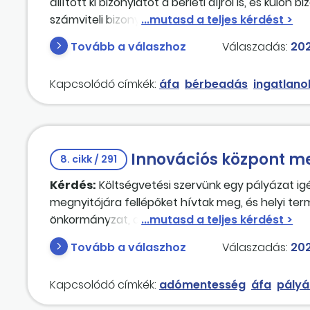
állított ki bizonylatot a bérleti díjról is, és külö
számviteli bizonylat kiállításához számlatömbö
költségek továbbhárításánál előírás-e a számla,
Tovább a válaszhoz
Válaszadás:
202
Kapcsolódó címkék:
áfa
bérbeadás
ingatlano
Innovációs központ m
8. cikk / 291
Kérdés:
Költségvetési szervünk egy pályázat ig
megnyitójára fellépőket hívtak meg, és helyi te
önkormányzat, a fellépők és a termékeket biztosí
rendezvény ingyenes, nem lesz belépőjegy, és az
Tovább a válaszhoz
Válaszadás:
202
kóstolás és a rendezvényen való részvétel. A k
nonprofit kft.-nek. Az önkormányzat az ingatlan
Kapcsolódó címkék:
adómentesség
áfa
pályá
adómentes. A rendezvénnyel kapcsolatos számlát 