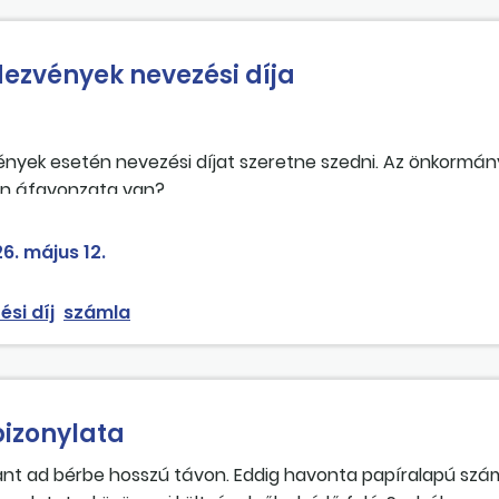
ósul meg, arra hivatkozva áfa nem számlázható ki. Hogyan
zerződéssel kapcsolatosan?
dezvények nevezési díja
vények esetén nevezési díjat szeretne szedni. Az önkormán
yen áfavonzata van?
6. május 12.
ési díj
számla
izonylata
ant ad bérbe hosszú távon. Eddig havonta papíralapú sz