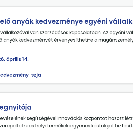
lő anyák kedvezménye egyéni vállalk
vállalkozóval van szerződéses kapcsolatban. Az egyéni vál
ő anyák kedvezményét érvényesítheti-e a magánszemél
6. április 14.
 kedvezmény
szja
egnyitója
ételének segítségével innovációs központot hozott létr
erepeltetni és helyi termékek ingyenes kóstolóját biztosí