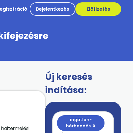
egisztráció
Bejelentkezés
Előfizetés
kifejezésre
Új keresés
indítása:
ingatlan-
bérbeadás
X
 haltermelési