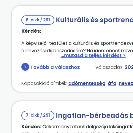
Erre figyelemmel az ingyenes bérbeadás nem val
eljárnunk a számlázás során a haszonkölcsön-s
Kulturális és sportren
6. cikk / 291
Kérdés:
A képviselő-testület a kulturális és sportrendez
a nevezési díj beszedésére? Ha igen, ennek mil
Tovább a válaszhoz
Válaszadás:
202
Kapcsolódó címkék:
adómentesség
áfa
nevez
Ingatlan-bérbeadás b
7. cikk / 291
Kérdés:
Önkormányzatunk dolgozója lakóingatl