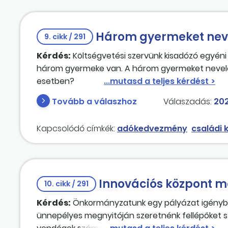
Három gyermeket neve
9. cikk / 291
Kérdés:
Költségvetési szervünk kisadózó egyéni 
három gyermeke van. A három gyermeket nevel
esetben?
Tovább a válaszhoz
Válaszadás:
202
Kapcsolódó címkék:
adókedvezmény
családi
Innovációs központ m
10. cikk / 291
Kérdés:
Önkormányzatunk egy pályázat igénybev
ünnepélyes megnyitóján szeretnénk fellépőket sz