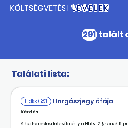
291
talált 
Találati lista:
Horgászjegy áfája
1. cikk / 291
Kérdés:
A haltermelési létesítmény a Hhtv. 2. §-ának 11. 