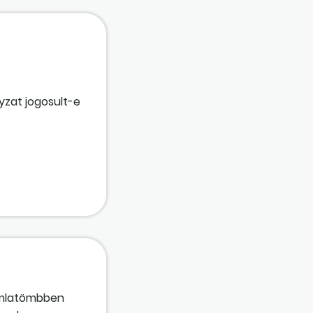
 kell helyesen
yzat jogosult-e
ámlatömbben