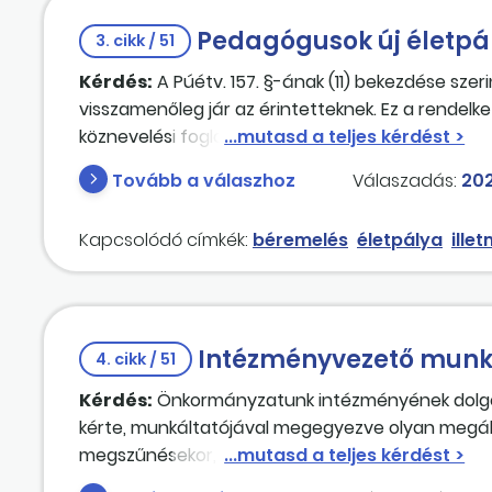
szeretné, ha végre kifizetésre kerülne a szabads
Pedagógusok új életpá
részére?
3. cikk / 51
Kérdés:
A Púétv. 157. §-ának (11) bekezdése szer
visszamenőleg jár az érintetteknek. Ez a rendelke
köznevelési foglalkoztatotti jogviszonyban törté
2023. július 1. és 2023. november 1. napja közötti i
Tovább a válaszhoz
Válaszadás:
202
Kapcsolódó címkék:
béremelés
életpálya
ille
Intézményvezető munka
4. cikk / 51
Kérdés:
Önkormányzatunk intézményének dolgo
kérte, munkáltatójával megegyezve olyan megál
megszűnésekor, azaz 2023. április 30-án, 2 havi
napon, azaz 2023. március 31-én az intézményv