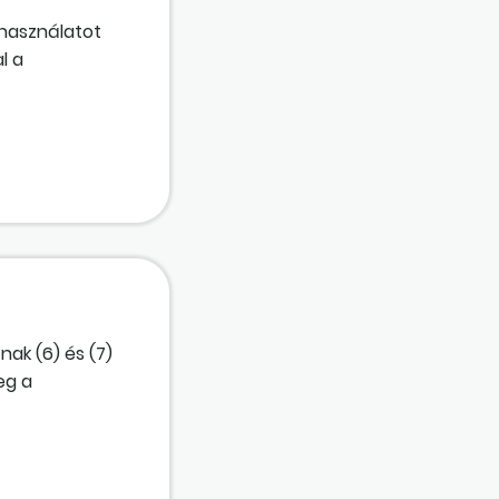
-használatot
l a
ius 30-án. A
ssal
nak (6) és (7)
eg a
 idő feléről a
k szerint
zinte szó
nyt