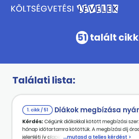
51
talált cik
Találati lista:
Diákok megbízása nyá
1. cikk / 51
Kérdés:
Cégünk diákokkal kötött megbízási szerz
hónap időtartamra kötöttük. A megbízási díj ó
jelenléti ív alapján augusztus 3–16. között tört