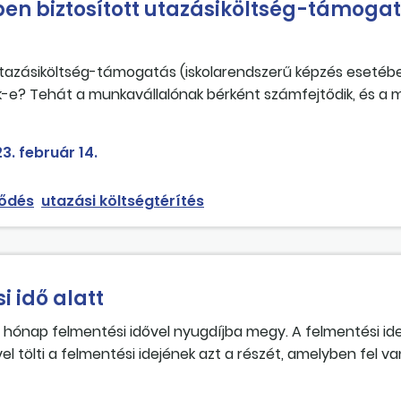
en biztosított utazásiköltség-támoga
azásiköltség-támogatás (iskolarendszerű képzés esetében
ik-e? Tehát a munkavállalónak bérként számfejtődik, és a 
3. február 14.
ződés
utazási költségtérítés
 idő alatt
hónap felmentési idővel nyugdíjba megy. A felmentési id
ével tölti a felmentési idejének azt a részét, amelyben fel 
 is jár neki a szabadság, de ezt – mivel egyébként is fel v
 az évben pedig úgy gondoljuk, hogy nem adhatjuk ki neki a