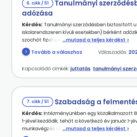
Tanulmányi szerződésb
6. cikk / 51
adózása
Kérdés:
Tanulmányi szerződésben biztosított ut
iskolarendszeren kívüli esetekben) bérként adóz
szochót fizet utána?
Tovább a válaszhoz
Válaszadás:
202
Kapcsolódó címkék:
juttatás
tanulmányi szer
Szabadság a felmentési
7. cikk / 51
Kérdés:
Intézményünkben egy közalkalmazott 8 
1-jével kezdődik, tehát a következő év január 1-j
munkavégzés alól. A törvény szerint erre az időre
munkavégzés alól – nem tudjuk neki kiadni, ebben