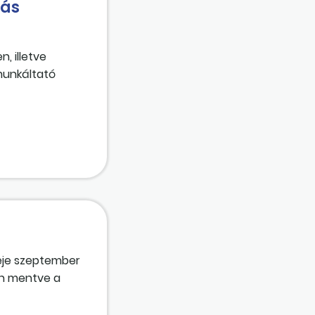
tás
, illetve
munkáltató
eje szeptember
van mentve a
an mentve a
 jövő évre járó