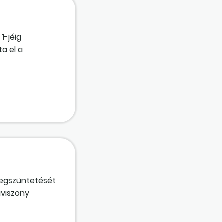
k és kifizetjük
1-jéig
ta el a
 nyilatkozott? A
egszüntetését
aviszony
ását követő
Az intézmény