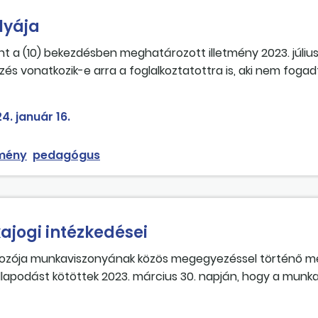
ág megváltása. Jogszerűen járunk el, ha azt most számfejtjü
lyája
int a (10) bekezdésben meghatározott illetmény 2023. július 
zés vonatkozik-e arra a foglalkoztatottra is, aki nem fogad
nő foglalkoztatást, és erről 2023. szeptember 29-ig írásban
lletménykülönbözetet részére is ki kell fizetni?
4. január 16.
tmény
pedagógus
jogi intézkedései
zója munkaviszonyának közös megegyezéssel történő m
lapodást kötöttek 2023. március 30. napján, hogy a munk
 végkielégítésben részesül a dolgozó. A megállapodás aláír
ezető munkaviszonya nyugdíjba vonulás miatt megszűnt. 