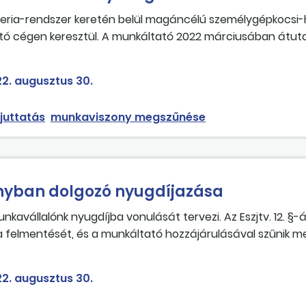
teria-rendszer keretén belül magáncélú személygépkocsi
tó cégen keresztül. A munkáltató 2022 márciusában átuta
ára 120 000 forintot, de a jogviszony megszűnik 2022. jún
kötelezettséget megállapítania a munkáltatónak a juttatá
2. augusztus 30.
juttatás
munkaviszony megszűnése
nyban dolgozó nyugdíjazása
avállalónk nyugdíjba vonulását tervezi. Az Eszjtv. 12. §-á
 a felmentését, és a munkáltató hozzájárulásával szűnik m
ivatkozik a felmondási időre, ami harminc nap. A felmondási
olgozó a szakszervezet jogászához fordult, aki a következő
2. augusztus 30.
(7) bekezdése – amely a jogviszony megszüntetéséről szól – s
zdését. E joghely szerint az egészségügyi szolgálati jogviszo