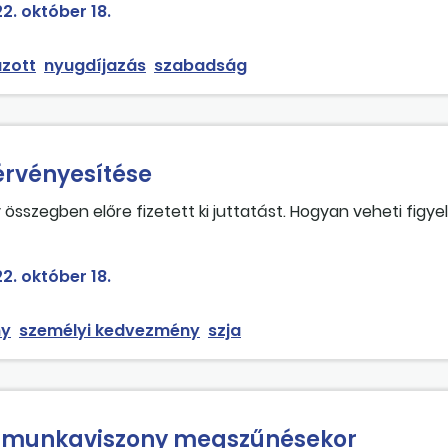
2. október 18.
zott
nyugdíjazás
szabadság
rvényesítése
sszegben előre fizetett ki juttatást. Hogyan veheti figy
g megállapításakor?
2. október 18.
ny
személyi kedvezmény
szja
a munkaviszony megszűnésekor