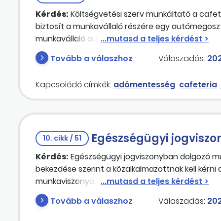
Kérdés:
Költségvetési szerv munkáltató a cafe
biztosít a munkavállaló részére egy autómegosz
munkavállaló autómegosztónál használatos profilj
munkavállaló kilépése esetén hogyan kell az adó
Tovább a válaszhoz
Válaszadás:
202
összefüggésben?
Kapcsolódó címkék:
adómentesség
cafeteria
Egészségügyi jogviszo
10. cikk / 51
Kérdés:
Egészségügyi jogviszonyban dolgozó munk
bekezdése szerint a közalkalmazottnak kell kérni
munkaviszonya. Az Mt. 69. §-ának (1) bekezdése h
dolgozót a munkavégzés alól fel kell menteni. A d
Tovább a válaszhoz
Válaszadás:
202
értelmezi a jogszabályt: "Az Eszjtv. 12. § (6) és 
szerint vette át a Kjt. 30. §-ának (4) és (5) beke