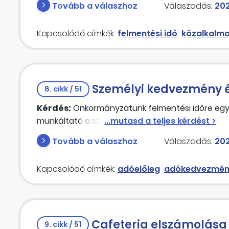
Tovább a válaszhoz
Válaszadás:
202
szabadságot. Mi a teendő ilyenkor?
Kapcsolódó címkék:
felmentési idő
közalkalma
Személyi kedvezmény é
8. cikk / 51
Kérdés:
Önkormányzatunk felmentési időre egy ö
munkáltató a személyi kedvezményt az adóelőle
Tovább a válaszhoz
Válaszadás:
202
Kapcsolódó címkék:
adóelőleg
adókedvezmé
Cafeteria elszámolás
9. cikk / 51