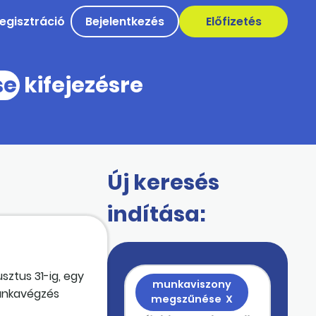
egisztráció
Bejelentkezés
Előfizetés
se
kifejezésre
Új keresés
indítása:
sztus 31-ig, egy
munkaviszony
munkavégzés
megszűnése
X
nk