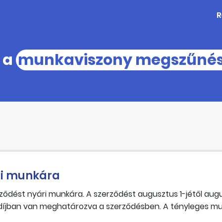
R
k a
munkaviszony megszűné
ri munkára
ődést nyári munkára. A szerződést augusztus 1-jétől augu
radíjban van meghatározva a szerződésben. A tényleges 
ént. Ebben az esetben melyik dátumot kell figyelembe vennü