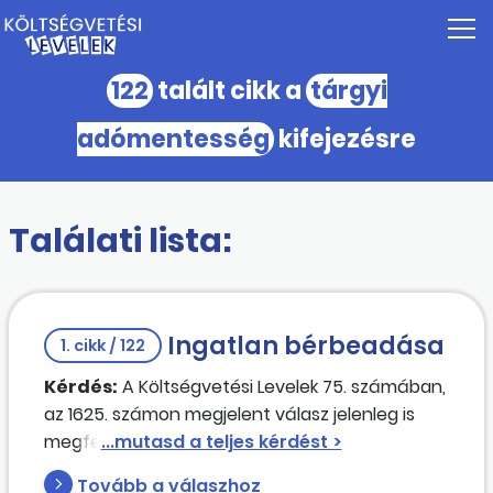
122
talált cikk a
tárgyi
adómentesség
kifejezésre
Találati lista:
Ingatlan bérbeadása
1. cikk / 122
Kérdés:
A Költségvetési Levelek 75. számában,
az 1625. számon megjelent válasz jelenleg is
megfelel a jogszabályoknak?
[ Lakást adunk bérbe. A közüzemi számlákat,
Tovább a válaszhoz