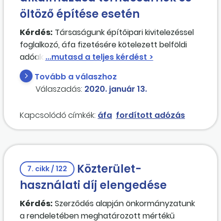
öltöző építése esetén
Kérdés:
Társaságunk építőipari kivitelezéssel
foglalkozó, áfa fizetésére kötelezett belföldi
adóalany. Egy iskola megrendelt egy ingatlan
létrehozására irányuló
Tovább a válaszhoz
építésihatóságiengedély-köteles építési-
Válaszadás:
2020. január 13.
szerelési munkát társaságunktól. A megrendelő
fordított adós nyilatkozatában kijelenti, hogy
Kapcsolódó címkék:
áfa
fordított adózás
alanyi adómentesként veszi igénybe a
szolgáltatást, a szerződése egyenes áfásként
került aláírásra. Társaságunk a fenti munka
teljesítéséhez alvállalkozót vesz igénybe, aki
Közterület-
szintén áfafizetésre kötelezett belföldi
7. cikk / 122
adóalany. Az alvállalkozó a fentiek szerint
használati díj elengedése
elvégzett építési-szerelési munkáról egyenes
Kérdés:
Szerződés alapján önkormányzatunk
vagy fordított adózás szerinti számlát köteles
a rendeletében meghatározott mértékű
társaságunk felé kiállítani? A mellékelt konkrét