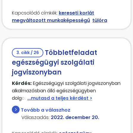
Kapcsolódó címkék:
kereseti korlát
megváltozott munkaképességű
túlóra
Többletfeladat
3. cikk / 26
egészségügyi szolgálati
jogviszonyban
Kérdés:
Egészségügyi szolgálati jogviszonyban
alkalmazásban álló egészségügyben
dolgozónak (gazdasági-műszaki ellátás)
többletfeladatot szeretnénk kitűzni, mivel a
Tovább a válaszhoz
tartós távolléten levő kolléganő munkakörét
Válaszadás:
2022. december 20.
nem kívánjuk betölteni, annak feladatkörét
osztanánk meg a munkatársak között.