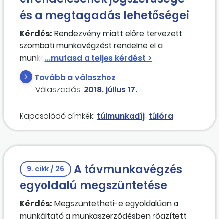
és a megtagadás lehetőségei
Kérdés:
Rendezvény miatt előre tervezett
szombati munkavégzést rendelne el a
munkáltató, milyen feltételek mellett teheti ezt
meg, illetve milyen esetben tagadhatja meg a
Tovább a válaszhoz
munkavégzést a közalkalmazott? Mit kell fizetni,
Válaszadás:
2018. július 17.
ha a munkavállaló bejött dolgozni, de mégsem
volt szükség a munkájára, mert a munkáltató
Kapcsolódó címkék:
túlmunkadíj
túlóra
nem tudott neki munkát adni?
A távmunkavégzés
9. cikk / 26
egyoldalú megszüntetése
Kérdés:
Megszüntetheti-e egyoldalúan a
munkáltató a munkaszerződésben rögzített