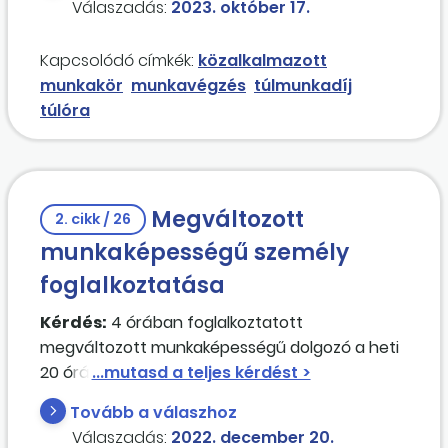
Válaszadás:
2023. október 17.
ellátó munkavállaló részére, illetve az
intézményvezető részére milyen esetben
Kapcsolódó címkék:
közalkalmazott
fizethető
túlóra
? A
túlóra
óradíjának
munkakör
munkavégzés
túlmunkadíj
alapjánál, megállapításánál milyen
túlóra
bérelemeket kell figyelembe venni?
Megváltozott
2. cikk / 26
munkaképességű személy
foglalkoztatása
Kérdés:
4 órában foglalkoztatott
megváltozott munkaképességű dolgozó a heti
20 órán kívül
túlórá
ban foglalkoztatható-e?
Amennyiben igen, akkor megváltozott
Tovább a válaszhoz
munkaképességű személynek lehet-e
Válaszadás:
2022. december 20.
tekinteni?