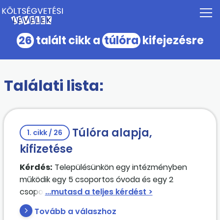
26
talált cikk a
túlóra
kifejezésre
Találati lista:
Túlóra alapja,
1. cikk / 26
kifizetése
Kérdés:
Településünkön egy intézményben
működik egy 5 csoportos óvoda és egy 2
csoportos bölcsőde. Az intézményben
közalkalmazottként foglalkoztatott
Tovább a válaszhoz
kisgyermekgondozó munkakörben feladatot