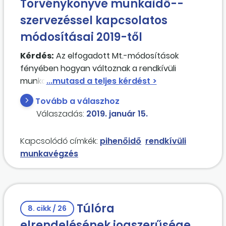
Törvénykönyve munkaidő--
szervezéssel kapcsolatos
módosításai 2019-től
Kérdés:
Az elfogadott Mt.-módosítások
fényében hogyan változnak a rendkívüli
munkavégzés elrendelésére, a pihenőidőre és
munkaidőre vonatkozó szabályok?
Tovább a válaszhoz
Válaszadás:
2019. január 15.
Kapcsolódó címkék:
pihenőidő
rendkívüli
munkavégzés
Túlóra
8. cikk / 26
elrendelésének jogszerűsége