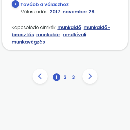
óra túl--órának minősül. Hiába dolgoztatnak
Tovább a válaszhoz
velem 8 órát, cafeteriát 6 órás munkára
Válaszadás:
2017. november 28.
fizetnek.
Kapcsolódó címkék:
munkaidő
munkaidő-
beosztás
munkakör
rendkívüli
munkavégzés
1
2
3