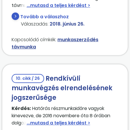
távmunkát, ha már nem áll érdekében annak
engedélyezése?
Tovább a válaszhoz
Válaszadás:
2018. június 26.
Kapcsolódó címkék:
munkaszerződés
távmunka
Rendkívüli
10. cikk / 26
munkavégzés elrendelésének
jogszerűsége
Kérdés:
Hatórás részmunkaidőre vagyok
kinevezve, de 2016 novembere óta 8 órában
dolgozom. Ezt úgy oldják meg, hogy mindig 2