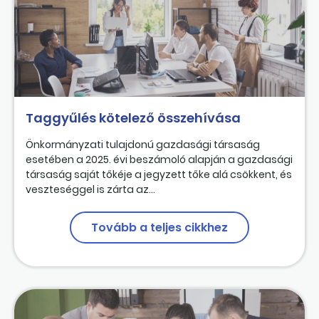
Taggyűlés kötelező összehívása
Önkormányzati tulajdonú gazdasági társaság
esetében a 2025. évi beszámoló alapján a gazdasági
társaság saját tőkéje a jegyzett tőke alá csökkent, és
veszteséggel is zárta az...
Tovább a teljes cikkhez