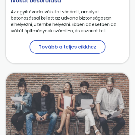
Ivókút besorolása
Az egyik óvoda ivókutat vásárolt, amelyet
betonozással kellett az udvarra biztonságosan
elhelyezni, üzembe helyezni. Ebben az esetben az
ivókút építménynek számít-e, és eszerint kell...
Tovább a teljes cikkhez