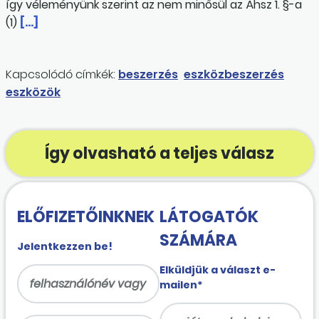
így véleményünk szerint az nem minősül az Áhsz 1. §-a
(1)
[…]
Kapcsolódó címkék:
beszerzés
eszközbeszerzés
eszközök
Így olvasható a teljes válasz
ELŐFIZETŐINKNEK
LÁTOGATÓK
SZÁMÁRA
Jelentkezzen be!
Elküldjük a választ e-
mailen*