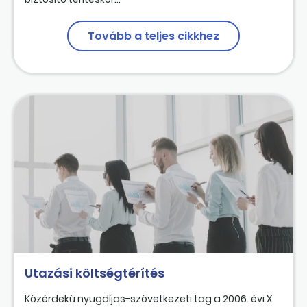
Tovább a teljes cikkhez
Utazási költségtérítés
Közérdekű nyugdíjas-szövetkezeti tag a 2006. évi X.