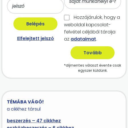
Hozzájárulok, hogy a
weboldal kapcso­lat­
felvétel céljából tárolja
Elfelejtett jelszó
az
adataimat
.
*díjmentes választ évente csak
egyszer küldünk.
TÉMÁBA VÁGÓ!
a cikkhez társul
beszerzés – 47 cikkhez
eszközbeszerzés – 6 cikkhez