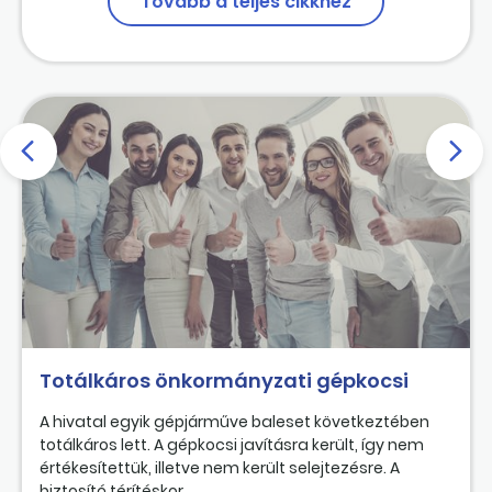
Tovább a teljes cikkhez
Totálkáros önkormányzati gépkocsi
A hivatal egyik gépjárműve baleset következtében
totálkáros lett. A gépkocsi javításra került, így nem
értékesítettük, illetve nem került selejtezésre. A
biztosító térítéskor...