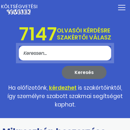
7147
OLVASÓI KÉRDÉSRE
SZAKÉRTŐI VÁLASZ
Ha előfizetőnk,
kérdezhet
is szakértőinktől,
így személyre szabott szakmai segítséget
kaphat.