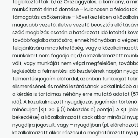
foglalkoztatták; b) az Országgyűlés, a kormány, a mi
munkáltatót érintő döntése – különösen a feladatok
támogatás csökkentése – következtében a közalkalma
magasabb vezető, illetve vezető beosztás ellátásáv
szóló megbízás esetén a határozott idő leteltét kö
továbbfoglalkoztatására, ennek hiányában a végzet
felajánlására nincs lehetőség, vagy a közalkalmazot
munkakört nem fogadja el; d) a közalkalmazott munka
vált, vagy munkáját nem végzi megfelelően, továbbá 
legkésőbb a felmentési idő kezdetének napján nyugd
felmentési jogcím előfordul, azonban funkcióját te
elismerésének és méltó lezárásának. Sokkal inkább a
a kérdés is tartalmaz néhány erre mutató adatot (57
idő). A közalkalmazott nyugdíjazás jogcímén történ
minősüljön [Kjt. 30. § (1) bekezdés e) pontja]. A Kjt. je
bekezdése] a közalkalmazott csak akkor minősül nyu
nyugdíjra jogosult, vagy – nyugdíjban (pl. előrehozot
közalkalmazott akkor részesül a meghatározott nyu