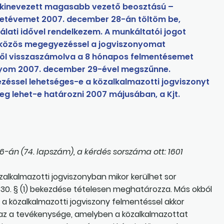
e kinevezett magasabb vezető beosztású –
letévemet 2007. december 28-án töltöm be,
lati idővel rendelkezem. A munkáltatói jogot
y közös megegyezéssel a jogviszonyomat
ől visszaszámolva a 8 hónapos felmentésemet
onyom 2007. december 29-ével megszűnne.
zéssel lehetséges-e a közalkalmazotti jogviszonyt
eg lehet-e határozni 2007 májusában, a Kjt.
6-án (74. lapszám), a kérdés sorszáma ott: 1601
zalkalmazotti jogviszonyban mikor kerülhet sor
. 30. § (1) bekezdése tételesen meghatározza. Más okból
 a közalkalmazotti jogviszony felmentéssel akkor
az a tevékenysége, amelyben a közalkalmazottat