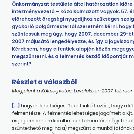
Önkormányzat testülete által határozatlan időr
intézményvezető – közalkalmazott vagyok. 57. é
előrehozott öregségi nyugdíjhoz szükséges szolgá
gyakorló polgármestertől szeretném kérni, hog
szüntessük meg úgy, hogy 2007. december 29-ét
2007 májusától engedélyezze, és így a jogvisz
Kérdésem, hogy a fentiek alapján közös megegye
megszüntetni, és a felmentés kezdő időpontját m
szerint?
Részlet a válaszból
Megjelent a Költségvetési Levelekben 2007. február 
[…]
hogyan lehetséges. Tekintsük át ezért, hogy a kö
felmentésre. A felmentés lehetséges jogcímeit a Kjt
és jogcímen nem kerülhet sor felmentésre. Így tehát
szüntethető meg, ha a) megszűnt a munkáltatónak 