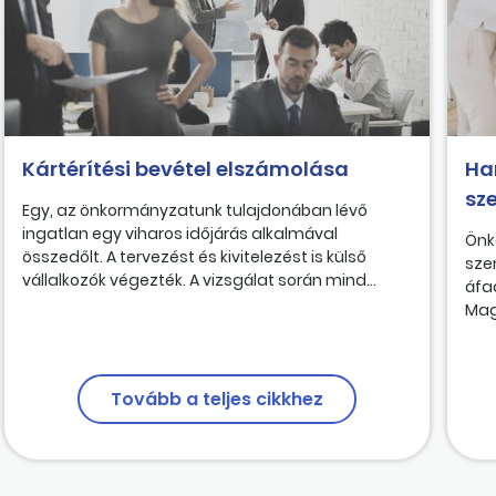
Kártérítési bevétel elszámolása
Ha
sz
Egy, az önkormányzatunk tulajdonában lévő
ingatlan egy viharos időjárás alkalmával
Önk
összedőlt. A tervezést és kivitelezést is külső
sze
vállalkozók végezték. A vizsgálat során mind...
áfa
Mag
Tovább a teljes cikkhez