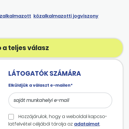
zalkalmazott
közalkalmazotti jogviszony
 a teljes válasz
LÁTOGATÓK SZÁMÁRA
Elküldjük a választ e-mailen*
Hozzájárulok, hogy a weboldal kapcso­
lat­felvétel céljából tárolja az
adataimat
.