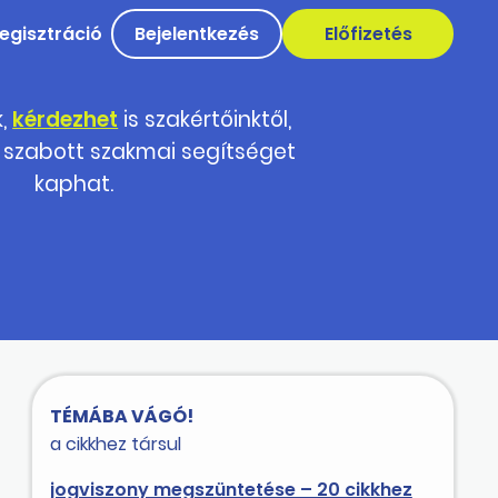
egisztráció
Bejelentkezés
Előfizetés
k,
kérdezhet
is szakértőinktől,
 szabott szakmai segítséget
kaphat.
TÉMÁBA VÁGÓ!
a cikkhez társul
jogviszony megszüntetése – 20 cikkhez