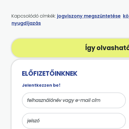
Kapcsolódó címkék:
jogviszony megszüntetése
kö
nyugdíjazás
Így olvasható
ELŐFIZETŐINKNEK
Jelentkezzen be!