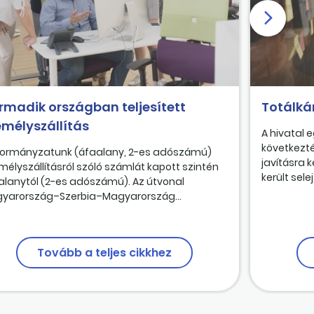
rmadik országban teljesített
Totálká
emélyszállítás
A hivatal 
következté
ormányzatunk (áfaalany, 2-es adószámú)
javításra k
mélyszállításról szóló számlát kapott szintén
került selej
alanytól (2-es adószámú). Az útvonal
yarország–Szerbia–Magyarország...
Tovább a teljes cikkhez