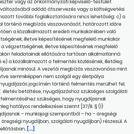
niszter vagy az önkormányzati képviselő-testület
 változásából adódó átszervezés vagy a költségvetési
zott további foglalkoztatására nincs lehetőség; c) a
al történő megbízás visszavonását, határozott időre
vetően a közalkalmazott eredeti munkakörében való
tségének, illetve képesítésének megfelelő munkakör
t a végzettségének, illetve képesítésének megfelelő
köri feladatainak ellátására tartósan alkalmatlanná
e) a közalkalmazott a felmentés közlésének, illetőleg
íjasnak minősül. A vezetői megbízás visszavonása mint
kintve semmiképpen nem szolgál egy életpálya
 nyugdíjazás jogcímén történő felmentés merülhet fel,
. életév betöltése, nyugdíjazáshoz szükséges szolgálati
ő felmentéséhez szükséges, hogy nyugdíjasnak
lenleg hatályos rendelkezései szerint [37/B. § (1)
gdíjasnak – munkajogi szempontból – ha – öregségi
t öregségi nyugdíjban, szolgálati nyugdíjban) részesül. A
gellátásban,
[…]