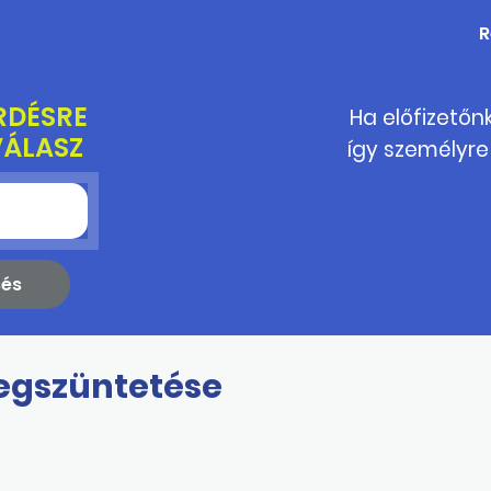
R
RDÉSRE
Ha előfizetőn
VÁLASZ
így személyre
egszüntetése