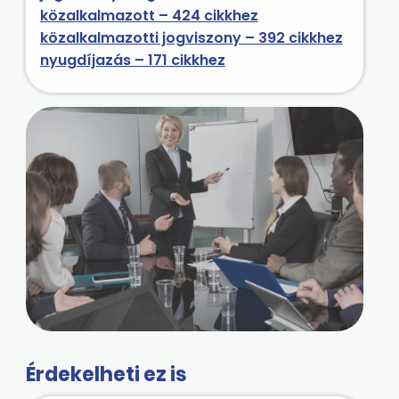
közalkalmazott – 424 cikkhez
közalkalmazotti jogviszony – 392 cikkhez
nyugdíjazás – 171 cikkhez
Érdekelheti ez is