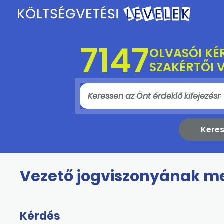
7147
OLVASÓI KÉ
SZAKÉRTŐI 
Vezető jogviszonyának m
Kérdés