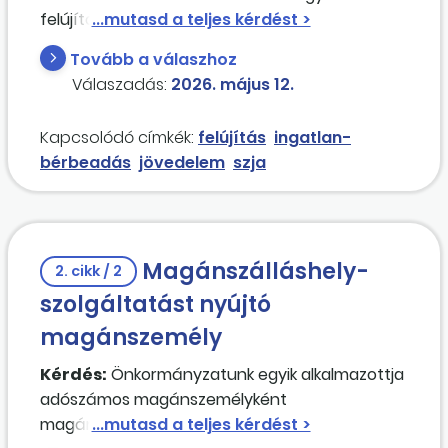
felújítással kapcsolatban sok költség
keletkezett, ez meg is haladta a bevételt, mivel
Tovább a válaszhoz
a lakás nem volt kiadva, csak pár hónapot. Az
Válaszadás:
2026. május 12.
összes lakás kiadásának összeadott
bevételéből vonhatók le a felújítás költségei,
Kapcsolódó címkék:
felújítás
ingatlan-
vagy csak az adott lakás kiadásából származó
bérbeadás
jövedelem
szja
bevétel mértékéig?
Magánszálláshely-
2. cikk / 2
szolgáltatást nyújtó
magánszemély
Kérdés:
Önkormányzatunk egyik alkalmazottja
adószámos magánszemélyként
magánszálláshelyet is működtet. Kérdésként