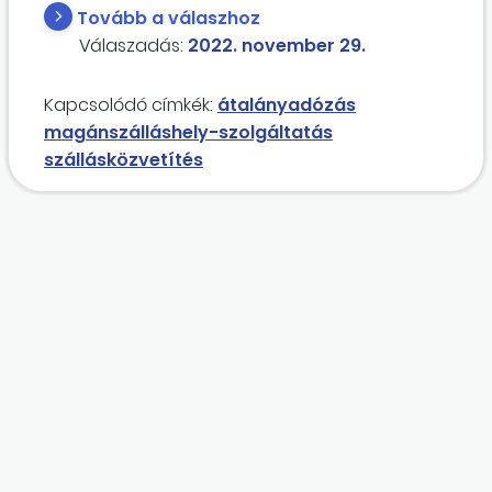
merült fel, hogy üzemeltethet-e háromnál
Tovább a válaszhoz
több magánszálláshelyet egy magánszemély
Válaszadás:
2022. november 29.
nem tételes átalányadózással, és ezekben
összesen vagy egyenként lehet maximum 8
Kapcsolódó címkék:
átalányadózás
szoba, 16 férőhely?
magánszálláshely-szolgáltatás
szállásközvetítés