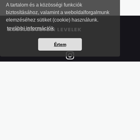
A tartalom és a közösségi funkciók
biztosításához, valamint a weboldalforgalmunk
elemzéséhez sütiket (cookie) használunk.
további információk
KÖLTSÉGVETÉSI LEVELEK
Értem
Részletek a bankkártyás fizetésről
Kérdések és válaszok a bankkártyás fizetésről
Hogyan használjam?