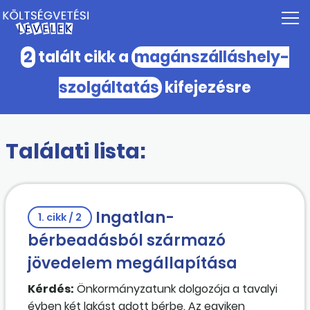
2
talált cikk a
magánszálláshely-
szolgáltatás
kifejezésre
Találati lista:
Ingatlan-
1. cikk / 2
bérbeadásból származó
jövedelem megállapítása
Kérdés:
Önkormányzatunk dolgozója a tavalyi
évben két lakást adott bérbe. Az egyiken