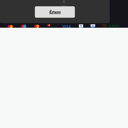
Értem
Részletek a bankkártyás fizetésről
Kérdések és válaszok a bankkártyás fizetésről
Hogyan használjam?
Tartalomjegyzék
Magunkról