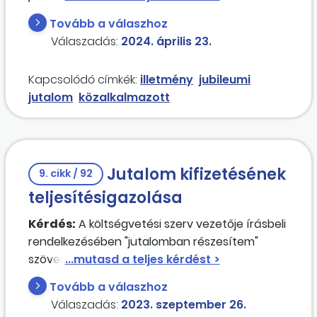
összegének megállapításakor a szakmai
Tovább a válaszhoz
ágazati pótlék összegét nem vettük
Válaszadás:
2024. április 23.
figyelembe. Helyesen jártunk el? Az azóta
hatályba lépő ide vonatkozó rendelkezések
Kapcsolódó címkék:
illetmény
jubileumi
szerint szükséges-e újraszámolni a
jutalom
közalkalmazott
megállapított jubileumi jutalom összegét?
Jutalom kifizetésének
9. cikk / 92
teljesítésigazolása
Kérdés:
A költségvetési szerv vezetője írásbeli
rendelkezésében "jutalomban részesítem"
szöveg szerepel. Ebben az esetben a
kifizethetőség feltételeként a gazdasági
Tovább a válaszhoz
főosztályon külön ragaszkodunk a "teljesítést
Válaszadás:
2023. szeptember 26.
igazolom" szöveghez is, mivel a jogszabályi