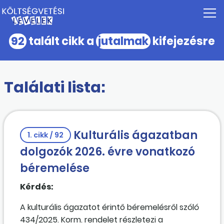
92
talált cikk a
jutalmak
kifejezésre
Találati lista:
Kulturális ágazatban
1. cikk / 92
dolgozók 2026. évre vonatkozó
béremelése
Kérdés:
A kulturális ágazatot érintő béremelésről szóló
434/2025. Korm. rendelet részletezi a