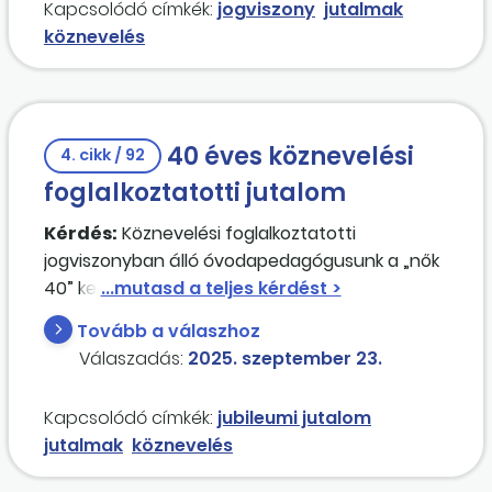
Kapcsolódó címkék:
jogviszony
jutalmak
alapján dől el, hogy ki lesz a kifizető?
köznevelés
40 éves köznevelési
4. cikk / 92
foglalkoztatotti jutalom
Kérdés:
Köznevelési foglalkoztatotti
jogviszonyban álló óvodapedagógusunk a „nők
40” kedvezményes nyugdíjjal szeretne élni
szeptember 1-től (még messze van a 65.
Tovább a válaszhoz
életévtől).
Válaszadás:
2025. szeptember 23.
Jogviszonyai:
– 1985. 09. 01-től 1987. 11. 21-ig óvónő.
Kapcsolódó címkék:
jubileumi jutalom
– 1987. 11. 22. és 1988. 08. 31. közötti időszakra
jutalmak
köznevelés
felénk nem igazolt semmit. (A nyugdíjfolyósító
által kiadott igazolása alapján: Biztosítás