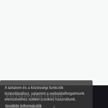
A tartalom és a közösségi funkciók
biztosításához, valamint a weboldalforgalmunk
KÖLTSÉGVETÉSI LEVELEK
elemzéséhez sütiket (cookie) használunk.
további információk