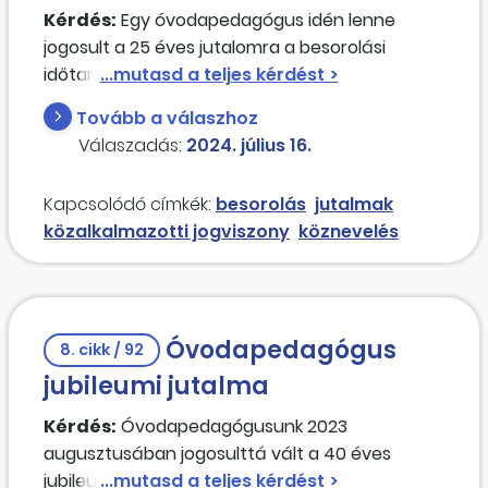
Kérdés:
Egy óvodapedagógus idén lenne
jogosult a 25 éves jutalomra a besorolási
időtartamok, közalkalmazotti jogviszonyok
alapján. Azonban az egyik óvodában 1992. 09.
Tovább a válaszhoz
01. – 2000. 03. 05. volt közalkalmazotti (óvónő)
Válaszadás:
2024. július 16.
jogviszonyban, viszont a megszűnés módja a
bemutatott iratok alapján: „egyéb módon:
Kapcsolódó címkék:
besorolás
jutalmak
elbocsátás a Kjt. 35. § értelmében” történt. Ez a
közalkalmazotti jogviszony
köznevelés
jogviszony a megszűnési módra tekintettel
beszámítható-e a köznevelési jutalomra
jogosító időbe, a Púétv. a pedagógusok új
életpályájáról szóló törvény szerint?
Óvodapedagógus
8. cikk / 92
jubileumi jutalma
Kérdés:
Óvodapedagógusunk 2023
augusztusában jogosulttá vált a 40 éves
jubileumi jutalomra. A jubileumi jutalom