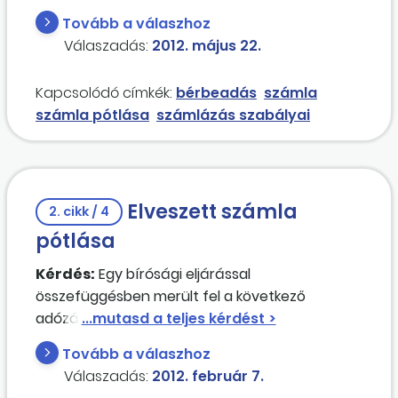
szerepeltettük mint adómentes bérbeadást
Tovább a válaszhoz
(havi bevallók vagyunk), de elfelejtettünk hozzá
Válaszadás:
2012. május 22.
számlát kiállítani. Milyen bizonylatot lehet
utólag hozzácsatolni?
Kapcsolódó címkék:
bérbeadás
számla
számla pótlása
számlázás szabályai
Elveszett számla
2. cikk / 4
pótlása
Kérdés:
Egy bírósági eljárással
összefüggésben merült fel a következő
adózással összefüggő problémánk. Egy 2004-
ben teljesített ügyletről kiállított, azonban
Tovább a válaszhoz
azóta elveszett számla pótlásával fordultunk
Válaszadás:
2012. február 7.
szállítónkhoz, aki annak kiadását megtagadta.