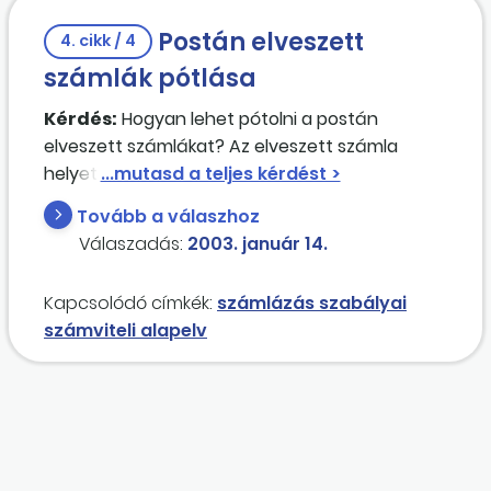
Postán elveszett
4. cikk / 4
számlák pótlása
Kérdés:
Hogyan lehet pótolni a postán
elveszett számlákat? Az elveszett számla
helyett kiállított számla alapján lehet-e áfát
levonni?
Tovább a válaszhoz
Válaszadás:
2003. január 14.
Kapcsolódó címkék:
számlázás szabályai
számviteli alapelv