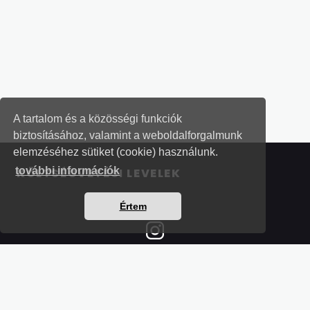
A tartalom és a közösségi funkciók
biztosításához, valamint a weboldalforgalmunk
elemzéséhez sütiket (cookie) használunk.
további információk
KÖLTSÉGVETÉSI LEVELEK
Értem
Részletek a bankkártyás fizetésről
Kérdések és válaszok a bankkártyás fizetésről