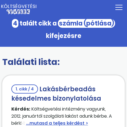
4
talált cikk a
számla (pótlása)
kifejezésre
Találati lista:
Lakásbérbeadás
1. cikk / 4
késedelmes bizonylatolása
Kérdés:
Költségvetési intézmény vagyunk,
2012. januártól szolgálati lakást adunk bérbe. A
bérlő befizette a bérleti díjat. Az áfában