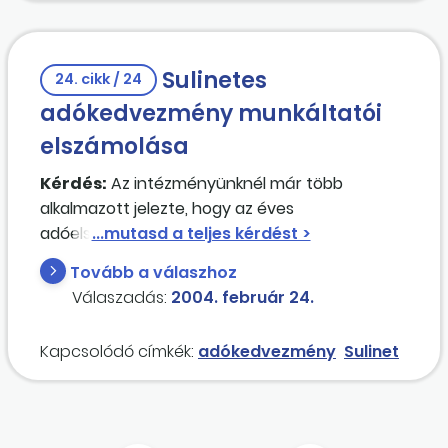
Sulinetes
24. cikk / 24
adókedvezmény munkáltatói
elszámolása
Kérdés:
Az intézményünknél már több
alkalmazott jelezte, hogy az éves
adóelszámolásában szeretné igénybe venni a
sulinetes kedvezményt. Úgy gondolom, hogy a
Tovább a válaszhoz
kedvezményt érvényesítő dolgozóknak is
Válaszadás:
2004. február 24.
elkészíthetem az elszámolását. Kérdésem csak
az, hogy ellenőriznem kell-e az érvényesítést
Kapcsolódó címkék:
adókedvezmény
Sulinet
kérők jogosultságát, vagy elegendő-e, ha a
dolgozó átadja a számítógép,
számítástechnikai eszköz megvásárlását
bizonyító számlát, igazolást? A kedvezmény