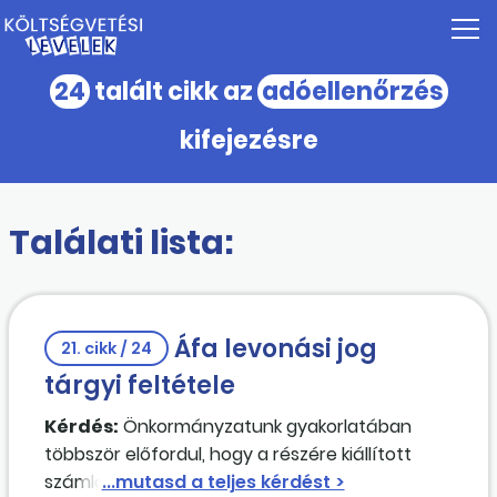
24
talált cikk az
adóellenőrzés
kifejezésre
Találati lista:
Áfa levonási jog
21. cikk / 24
tárgyi feltétele
Kérdés:
Önkormányzatunk gyakorlatában
többször előfordul, hogy a részére kiállított
számlákon az adószám utolsó három