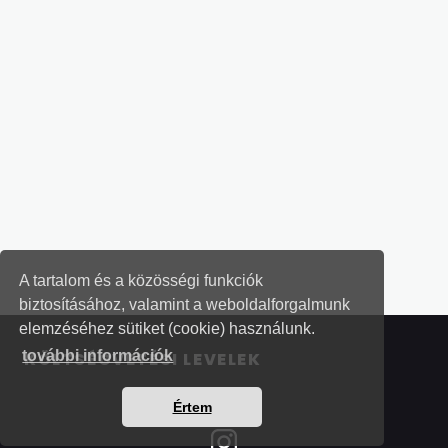
A tartalom és a közösségi funkciók
biztosításához, valamint a weboldalforgalmunk
elemzéséhez sütiket (cookie) használunk.
további információk
KÖLTSÉGVETÉSI LEVELEK
Értem