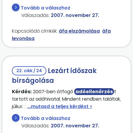
számjegyében eltérés van az APEH
Tovább a válaszhoz
nyilvántartásához képest. A számlán minden
Válaszadás:
2007. november 27.
más egyéb adat (az adószám első 8 jegye –
törzsszám; szállító neve; címe) egyezést
Kapcsolódó címkék:
áfa elszámolása
áfa
mutat. Kérdésünk: alkalmas-e ilyen formában a
levonása
számla adóalanyiság bizonyítására valamint az
általános forgalmi adó visszaigénylésére?
Lezárt időszak
22. cikk / 24
bírságolása
Kérdés:
2007-ben átfogó
adóellenőrzés
t
tartott az adóhivatal. Mindent rendben találtak,
július 25-én jogerőre emelkedett a kiadott
elsőfokú határozat. Szeptemberben kaptunk
Tovább a válaszhoz
egy újabb határozatot, amely a 2006. évi
Válaszadás:
2007. november 27.
társaságiadó-előleg feltöltésének