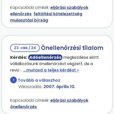
elmulasztása miatt mulasztási bírságot
Kapcsolódó címkék:
eljárási szabályok
állapított meg. A december 20-ai feltöltés
ellenőrzés
feltöltési kötelezettség
helyett valóban csak márciusban fizettünk, de
mulasztási bírság
ismereteim szerint a lezárt időszakot
ismételten nem lehet ellenőrizni, ezért
szerintem jogtalan az "elfelejtett" bírság
kiszabása.
Önellenőrzési tilalom
23. cikk / 24
Kérdés:
Adóellenőrzés
megkezdése előtt
vállalkozásunk önellenőrzést végzett, de a
revizorok megérkezésekor még nem fejeztük
be. Befejezhető-e az önellenőrzés (bevallás,
Tovább a válaszhoz
befizetés), vagy a feltárt adókülönbözetet az
Válaszadás:
2007. április 10.
adóhatóság fogja jegyzőkönyvezni?
Kapcsolódó címkék:
eljárási szabályok
önellenőrzés