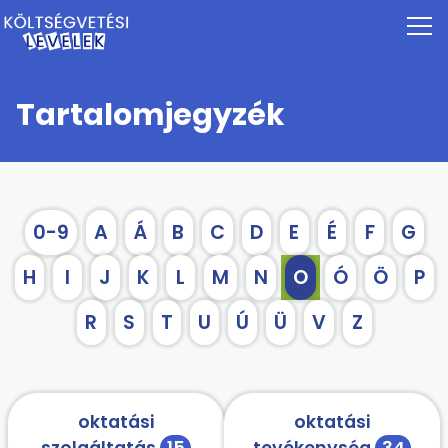
Tartalomjegyzék
0-9
A
Á
B
C
D
E
É
F
G
H
I
J
K
L
M
N
O
Ó
Ö
P
R
S
T
U
Ú
Ü
V
Z
oktatási
oktatási
szolgáltatás
15
tevékenység
34