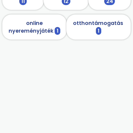
11
12
24
online
otthontámogatás
nyereményjáték
1
1