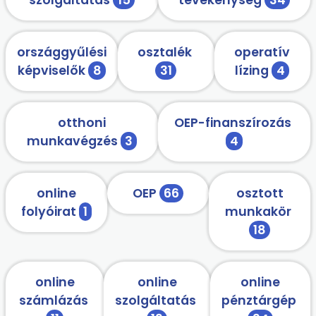
országgyűlési
osztalék
operatív
képviselők
8
31
lízing
4
otthoni
OEP-finanszírozás
munkavégzés
3
4
online
OEP
66
osztott
folyóirat
1
munkakör
18
online
online
online
számlázás
szolgáltatás
pénztárgép