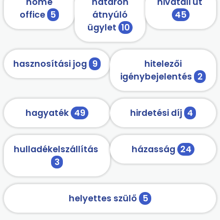
home
határon
hivatali út
office
5
átnyúló
45
ügylet
10
hasznosítási jog
9
hitelezői
igénybejelentés
2
hagyaték
49
hirdetési díj
4
hulladékelszállítás
házasság
24
3
helyettes szülő
5