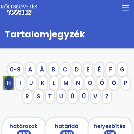
Tartalomjegyzék
0-9
A
Á
B
C
D
E
É
F
G
H
I
J
K
L
M
N
O
Ó
Ö
P
R
S
T
U
Ú
Ü
V
Z
határozat
határidő
helyesbítés
553
330
126