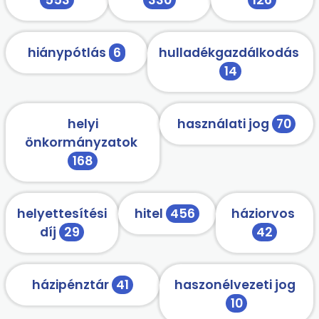
hiánypótlás
6
hulladékgazdálkodás
14
helyi
használati jog
70
önkormányzatok
168
helyettesítési
hitel
456
háziorvos
díj
29
42
házipénztár
41
haszonélvezeti jog
10