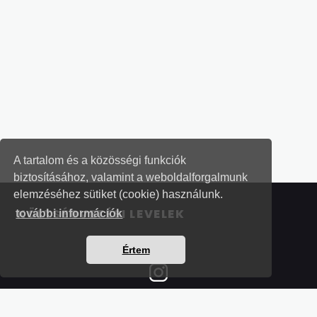
A tartalom és a közösségi funkciók
biztosításához, valamint a weboldalforgalmunk
elemzéséhez sütiket (cookie) használunk.
KÖLTSÉGVETÉSI LEVELEK
további információk
Értem