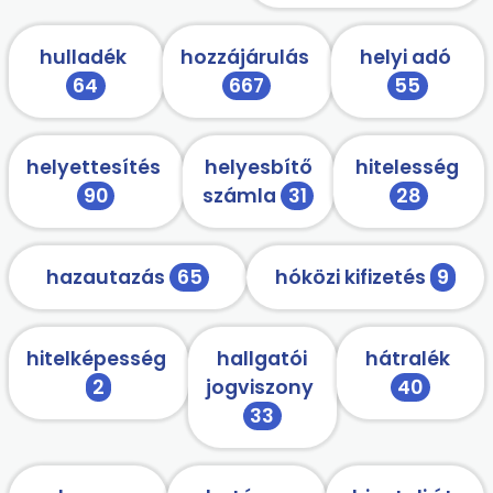
hulladék
hozzájárulás
helyi adó
64
667
55
helyettesítés
helyesbítő
hitelesség
90
számla
31
28
hazautazás
65
hóközi kifizetés
9
hitelképesség
hallgatói
hátralék
2
jogviszony
40
33