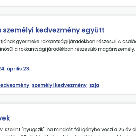
 személyi kedvezmény együtt
ttjának gyermeke rokkantsági járadékban részesül. A csal
nősül a rokkantsági járadékban részesülő magánszemély. 
yiben adóköteles összevont adóalapba tartozó jövedel
ezményt, a családi kedvezményt és az emelt összegű csalá
4. április 23.
 kedvezmény
személyi kedvezmény
szja
yek
szerint "nyugszik", ha mindkét fél igénybe veszi a 25 év al