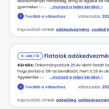
kedvezményét mindaddig, amíg az egyikük be nem 
gyermeket szül, és igénybe veszi a 30 év alatti
követően indul, amikor a férj betölti a 25. életé
Tovább a válaszhoz
Válaszadás:
202
Kapcsolódó címkék:
adókedvezmény
családi
Fiatalok adókedvezmé
8. cikk / 14
Kérdés:
Önkormányzatunk 25 év alatti fiatalt fo
hogy javítsa a '08-as bevallását, mert a 25 év 
figyelembe vette, annak ellenére, hogy a munkav
Tovább a válaszhoz
Válaszadás:
202
Kapcsolódó címkék:
adóelőleg
adókedvezmé