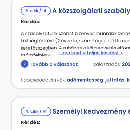
A közszolgálati szabály
3. cikk / 14
Kérdés:
A szabályzatunk szerint bizonyos munkakörökhöz
költségtérítést (2 évente, számítógép előtti 
keretösszegben. A ruházati a költségvetés elfog
számfejtésre. A keretösszeget számfejtjük min
járulékköteles. A költségtérítéssel el kell számo
Tovább a válaszhoz
Válaszadás:
202
igazolni. Így szól jelenleg a szabályzatunk. Viszo
adómentesek. Ez alapján dolgozónként más lehe
Kapcsolódó címkék:
adómentesség
juttatás
k
vizsgáltuk. Van arra mód, hogy ezeket az összeg
A közszolgálati szabályzatban is átfogalmaznánk
(illetve szemüveg esetén 2 éves) keret összegéig
kifizetői szja-t és a szochót. Ebben a formában
Személyi kedvezmény é
4. cikk / 14
így?
Kérdés: