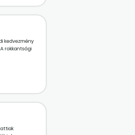
ádi kedvezmény
A rokkantsági
emmel
di
attiak