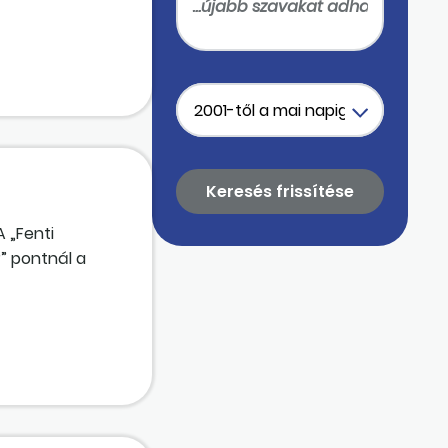
ta, akkor
 „Fenti
” pontnál a
g?