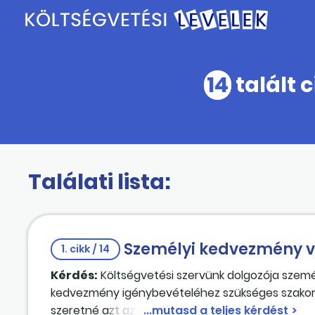
14
talált 
Találati lista:
Személyi kedvezmény v
1. cikk / 14
Kérdés:
Költségvetési szervünk dolgozója szemé
kedvezmény igénybevételéhez szükséges szakorv
szeretné azt az elévülési időn belül, 5 évre viss