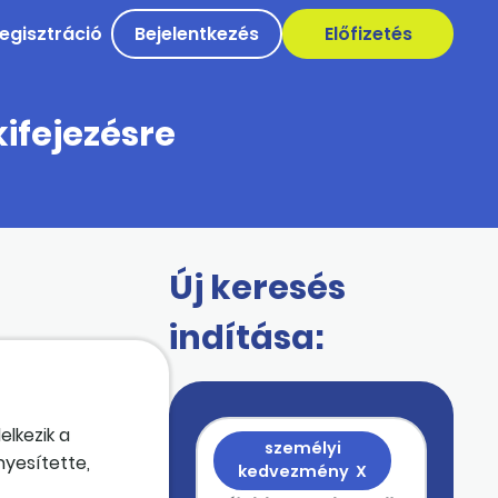
egisztráció
Bejelentkezés
Előfizetés
ifejezésre
Új keresés
indítása:
lkezik a
személyi
yesítette,
kedvezmény
X
. Ha a leleteken