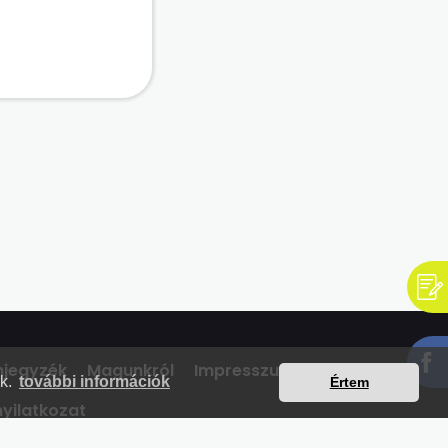
mjegyzék
Magunkról
Impresszum
Kapcsolat
nk.
további információk
Értem
yilatkozat