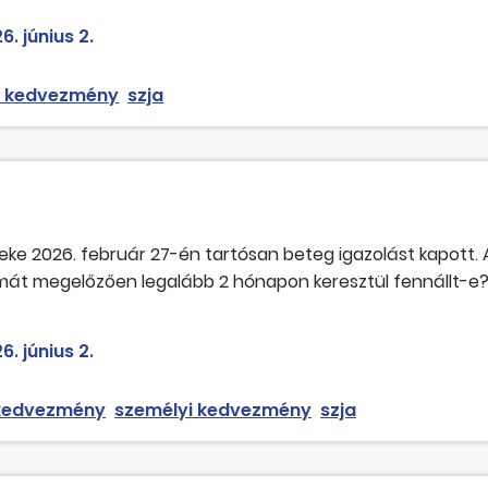
ra óta áll fenn, de az igazolást csak 2026 januárjában kap
6. június 2.
?
i kedvezmény
szja
 2026. február 27-én tartósan beteg igazolást kapott. A
umát megelőzően legalább 2 hónapon keresztül fennállt-e?
dvezmény ilyen esetben mikortól, illetve jár-e visszamenőle
6. június 2.
 kedvezmény
személyi kedvezmény
szja