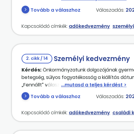
az áll, hogy a betegség a magánszemély gyerekko
Tovább a válaszhoz
Válaszadás:
202
visszamenőleg is érvényesíthető a kedvezmény
Kapcsolódó címkék:
adókedvezmény
személy
Személyi kedvezmény
2. cikk / 14
Kérdés:
Önkormányzatunk dolgozójának gyermeke
betegség, súlyos fogyatékosság a kiállítás dát
„Fennállt” válasz került bejelölésre. A családi ke
Tovább a válaszhoz
Válaszadás:
202
Kapcsolódó címkék:
adókedvezmény
családi