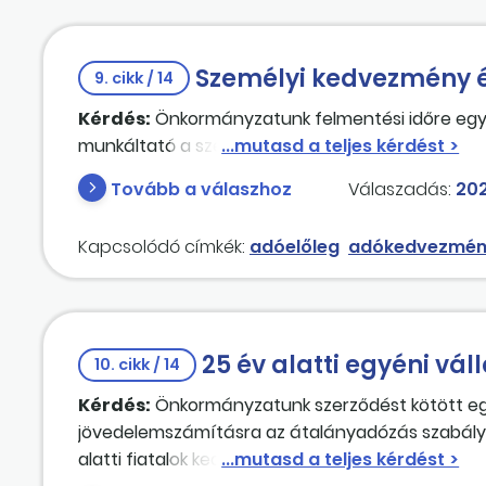
Személyi kedvezmény é
9. cikk / 14
Kérdés:
Önkormányzatunk felmentési időre egy ö
munkáltató a személyi kedvezményt az adóelőle
Tovább a válaszhoz
Válaszadás:
202
Kapcsolódó címkék:
adóelőleg
adókedvezmé
25 év alatti egyéni v
10. cikk / 14
Kérdés:
Önkormányzatunk szerződést kötött egy 2
jövedelemszámításra az átalányadózás szabálya
alatti fiatalok kedvezményével?