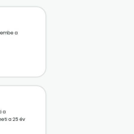
elembe a
i a
eti a 25 év