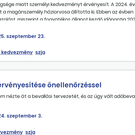
egsége miatt személyi kedvezményt érvényesít. A 2024. év
 a magánszemély háziorvosa állította ki. Ebben az évben 
azolást, miszerint a fogyatékos állapot kezdő időpontja 202
 tudható, hogy ezt az igazolást a kórház továbbította-e 
5. szeptember 23.
i kedvezmény
szja
rvényesítése önellenőrzéssel
m nézte át a bevallási tervezetét, és az úgy vált adóbeva
ndő ez esetben?
4. szeptember 3.
dvezmény
szja