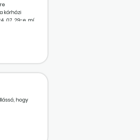
re
a kórházi
4. 07. 29-e, míg
a Nemzeti Adó-
llássá, hogy