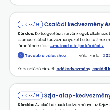
Családi kedvezmény és
6. cikk / 14
Kérdés:
Költségvetési szervünk egyik alkalmazo
szempontjából kedvezményezett eltartottnak mi
járadékban részesülő magánszemélynek – amenn
rendelkezik – lehetősége van-e a személyi kedv
Tovább a válaszhoz
Válaszadás:
202
kedvezményt is érvényesíteni?
Kapcsolódó címkék:
adókedvezmény
családi
Szja-alap-kedvezmén
7. cikk / 14
Kérdés:
Az első házasok kedvezménye az Szja-tv. 