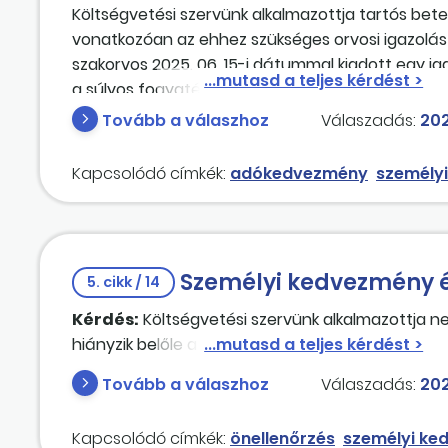
Költségvetési szervünk alkalmazottja tartós bet
vonatkozóan az ehhez szükséges orvosi igazolást
szakorvos 2025. 06. 15-i dátummal kiadott egy ig
a súlyos fogyatékosság jellege végleges. Honnan
és Vámhivatal felé?
Tovább a válaszhoz
Válaszadás:
202
Kapcsolódó címkék:
adókedvezmény
személy
Személyi kedvezmény é
5. cikk / 14
Kérdés:
Költségvetési szervünk alkalmazottja ne
hiányzik belőle a személyi kedvezmény. Mi a tee
Tovább a válaszhoz
Válaszadás:
202
Kapcsolódó címkék:
önellenőrzés
személyi ke