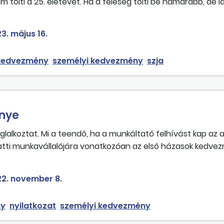
tölti a 25. életévét. Ha a feleség tölti be hamarabb, de 
 anyák kedvezményét, akkor az első házas kedvezmény azt 
vét? Attól a hónaptól kezdődik a 24 hónap?
3. május 16.
 kedvezmény
személyi kedvezmény
szja
nye
glalkoztat. Mi a teendő, ha a munkáltató felhívást kap az
alatti munkavállalójára vonatkozóan az első házasok kedv
állaló házastársa nem töltötte be a 25. életévét?
2. november 8.
ny
nyilatkozat
személyi kedvezmény