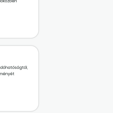
időközben
a hónapot
 adóhatóságtól,
ezményét