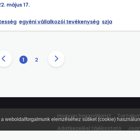
2. május 17.
tesség
egyéni vállalkozói tevékenység
szja
1
2
Hogyan használjam?
Tartalo
nt a weboldalforgalmunk elemzéséhez sütiket (cookie) használu
Adatkezelési tájékoztató
Jogn