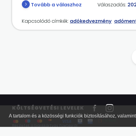
Tovább a válaszhoz
Válaszadás:
202
Kapcsolódó címkék:
adókedvezmény
adómen
KÖLTSÉGVETÉSI LEVELEK
A tartalom és a közösségi funkciók biztosításához, valami
Részletek a bankkártyás fizetésről
Kérdések és válaszok a bankkártyás fizetésről