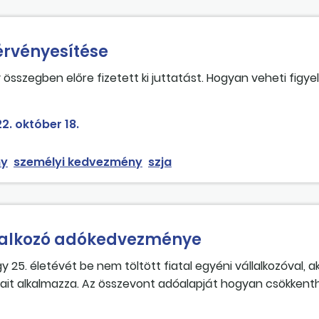
rvényesítése
sszegben előre fizetett ki juttatást. Hogyan veheti figy
g megállapításakor?
2. október 18.
ny
személyi kedvezmény
szja
állalkozó adókedvezménye
5. életévét be nem töltött fiatal egyéni vállalkozóval, ak
it alkalmazza. Az összevont adóalapját hogyan csökkenth