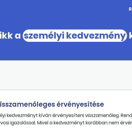
R
cikk a
személyi kedvezmény
k
isszamenőleges érvényesítése
lyi kedvezményt kíván érvényesíteni visszamenőleg. Rende
osi igazolással. Mivel a kedvezményt korábban nem érvén
zamenőleg érvényesíteni az szja-bevallásai önellenőrzésével